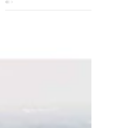
ACN filmavond | 06.05.2026 | Terugblik
Samenwonen: Het verhaal van De Warren
ACN filmavond | Terugblik Tekst: Andy
Leenen | Foto's: More or Less design
Hoeveel doorzettingsvermogen is vereist
om je eigen woondroom te realiseren? En
moet dat anders? Op 6 mei keken we
tijdens ACN filmcollege naar de
documentaire Samenwonen: Het verhaal
van de Warren. De film toont het grillige
proces dat een groep woonidealisten
doormaakte binnen een op rendement
gerichte woningmarkt. Aansl