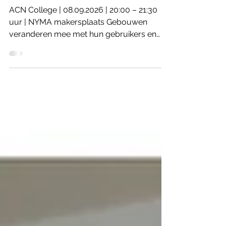
De onvoltooide stad: open bouwen
ACN College | 08.09.2026 | 20:00 – 21:30
uur | NYMA makersplaats Gebouwen
veranderen mee met hun gebruikers en
met de tijd, maar zijn daar lang niet altijd op
ontworpen. Al in de jaren zestig
introduceerde John Habraken daarom het
principe van open bouwen: een manier van
ontwerpen die ruimte laat voor aanpassing,
verandering en gebruik door verschillende
generaties. Hoe kan open bouwen
bijdragen aan duurzaamheid,
gemeenschapsvorming en
klimaatadaptatie? En wat kunnen we hie