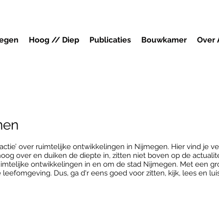
megen
Hoog // Diep
Publicaties
Bouwkamer
Over
nen
ctie’ over ruimtelijke ontwikkelingen in Nijmegen. Hier vind je v
og over en duiken de diepte in, zitten niet boven op de actualite
imtelijke ontwikkelingen in en om de stad Nijmegen. Met een gr
leefomgeving. Dus, ga d'r eens goed voor zitten, kijk, lees en luis