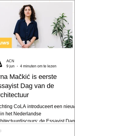
ACN
9 jun
4 minuten om te lezen
na Mačkić is eerste
sayist Dag van de
chitectuur
ichting CoLA introduceert een nieuwe
l in het Nederlandse
chitectuurdiscours: de Essayist Dag
 de Architectuur. Architect, schrijver
 publieke denker Arna Mačkić is de