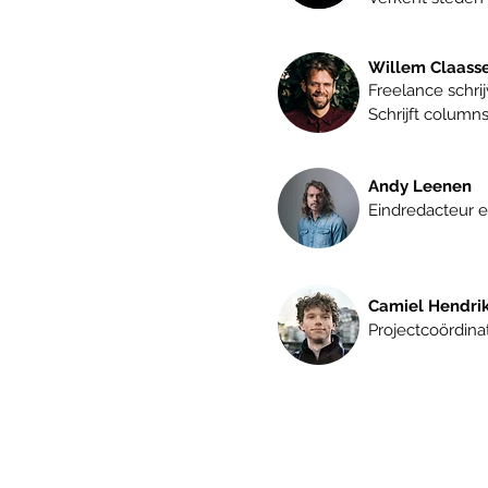
Willem Claass
Freelance schrij
Schrijft column
Andy Leenen
Eindredacteur 
Camiel Hendri
Projectcoördin