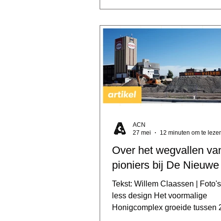
het een manier om voor meer 
woonruimte te creëren. Ook v
woongroepen deels de stad N
die we nu kennen, door de lee
en levendigheid van wijken en 
cultuuraanbod te vergroten. Op 
moment moeten veel groepen
ACN
27 mei
12 minuten om te leze
Over het wegvallen van
pioniers bij De Nieuwe
Tekst: Willem Claassen | Foto's
less design Het voormalige
Honigcomplex groeide tussen 
2022 uit tot dé creatieve ontmo