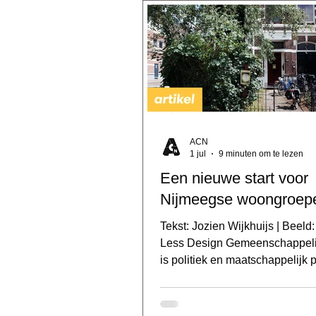
ACN
1 jul
9 minuten om te lezen
Een nieuwe start voor
Nijmeegse woongroep
Tekst: Jozien Wijkhuijs | Beeld
Less Design Gemeenschappel
is politiek en maatschappelijk p
zeker in Nijmegen. In een tijd 
woningnood hoog is en de stri
ruimte op alle fronten wordt ges