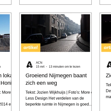
en inmiddels wonen ze alweer bijna vijf
mensen
eer
jaar aan de rand van Dukenburg. Hoe
ormden
ti
vergaat het hen inmiddels? Wat hebben
ijmegen
toe
ze in al die jaren geleerd, hoe beleven
fbaarheid
vra
ze hun nieuwe woonomgeving en wat
het
de
zien ze als hun meerwaarde? Ho
dit
on
so
Ma
ACN
n
15 mrt
13 minuten om te lezen
 lokale
Groeiend Nijmegen baant
Zi
 Honig
zich een weg
Tekst:
Des
: More or
Tekst: Jozien Wijkhuijs | Foto's: More or
ma
Less Design Het verdelen van de
id
2014 en
beperkte ruimte in Nijmegen is goed
ve
etingsplek
terug te zien in allerlei onderwerpen, van