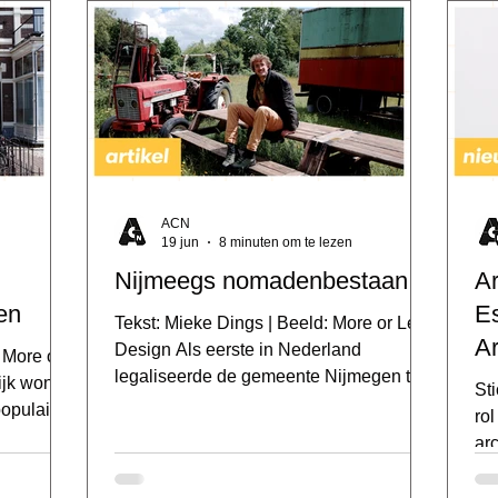
ACN
19 jun
8 minuten om te lezen
Nijmeegs nomadenbestaan
Ar
en
Es
Tekst: Mieke Dings | Beeld: More or Less
Ar
Design Als eerste in Nederland
: More or
legaliseerde de gemeente Nijmegen tien
ijk wonen
St
jaar geleden een groep stadsnomaden
opulair,
ro
en hielp hen zoeken naar een tijdelijke
waarin de
ar
standplaats. Sindsdien verhuisden ze
jd om de
van
van Brakkenstein naar Nijmegen-Noord
treden, is
en