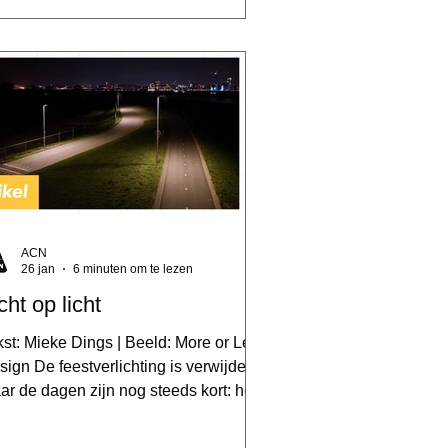
ste drager van deze functie. In een
jd van polarisatie, woningnood en
nemende individualisering stelt zij de
ag die dit jaar ook centraal staat op
 Dag van de Architectuur: hoe
twerpen we plekken van ontmoeting,
lidariteit en gemeenschappelijkheid?
čkić presenteert haar essay tijde
ACN
26 jan
6 minuten om te lezen
cht op licht
 Mieke Dings | Beeld: More or Less
ign De feestverlichting is verwijderd,
ar de dagen zijn nog steeds kort: het
eale moment om de gewone
rlichting van Nijmegen eens goed te