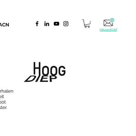
 ACN
nieuwsbrief
erhalen
it
oot
ter.