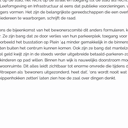
Leefomgeving en Infrastructuur al eens dat publieke voorzieningen, 
urgers vormen. Het zijn de belangrijkste gereedschappen die een ove
iedereen te waarborgen, schrijft de raad.
ns de bijeenkomst van het bewonerscomité dit anders formuleren, ko
 Ze zijn bang dat ze door verlies van hun parkeerplek, toegang voor 
oorbeeld het busstation op Plein ‘44 minder gemakkelijk in de binnens
en buiten het centrum kunnen komen. Ook zijn ze bang dat mantelzo
el geld kwijt zijn in de steeds verder uitgebreide betaald-parkeren-zo
kinderen op pad willen. Binnen hun wijk is nauwelijks doorstroom mog
oonruimte. Dit alles leidt zichtbaar tot enorme onvrede die tijdens 
itroepen als ‘bewoners uitgezonderd, heet dat’, ‘ons wordt nooit wat
ne kippenhokken zetten’ laten zien hoe de zaal over dingen denkt.