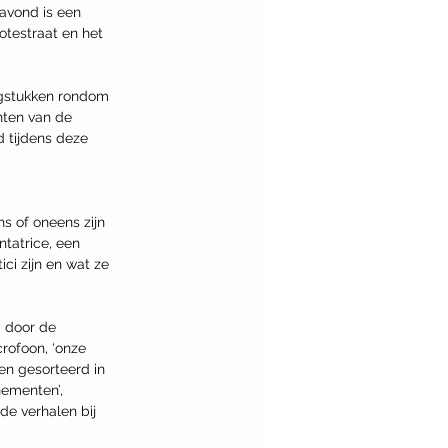
avond is een 
testraat en het 
agstukken rondom 
unten van de 
 tijdens deze 
s of oneens zijn 
ntatrice, een 
ci zijn en wat ze 
 door de 
rofoon, ‘onze 
en gesorteerd in 
nementen’, 
e verhalen bij 