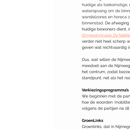
huidige als toekomstige,
wateropvang om de binnen
wandelzones en horeca zij
binnenstad.
 De afweging 
huidige bewoners dient,
Omgevingsvisie 
De Nabije
verder niet heel scherp 
geven wát rechtvaardig is
Dus, wat willen de Nijmee
meedoet aan de Nijmeegse
het centrum, zodat bezoe
standpunt, net als het re
Verkiezingsprogramma’s
We beginnen met de parti
hoe de woorden ‘mobilite
volgens de partijen na 1
GroenLinks
Groenlinks, dat in Nijme