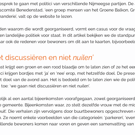
sprek te gaan met politici van verschillende Nijmeegse partijen. De 
erscomité Benedenstad, ‘een groep mensen van het Groene Balkon, Gro
erie’, valt op de website te lezen.
eden waarom die wordt georganiseerd, vormt een casus voor de vra
en landelijke politiek voor staat. In dit artikel bekijken we de standp
aar ook de redenen voor bewoners om dit aan te kaarten, bijvoorbeeld
t discussiëren en niet 
nuilen’
st krijgt een groen en een rood blaadje om te laten zien of ze het een
ci krijgen bordjes met ‘ja’ en ‘nee’ erop, met hetzelfde doel. De prese
 doel van de avond aan. Het is bedoeld om te laten zien wie de politi
 toe: ‘we gaan niet discussiëren en niet 
nuilen’
.
lijk al een aantal bijeenkomsten voorafgegaan, zowel georganiseerd
e gemeente. Bijeenkomsten waar, zo stelt dezelfde vrouw met de mic
geuit’. Die verhalen zijn vervolgens door buurtbewoners opgeschreven 
. Ze noemt enkele voorbeelden van die categorieën: ‘parkeren’, ‘eve
hillende bewoners komen naar voren en geven een samenvatting van d