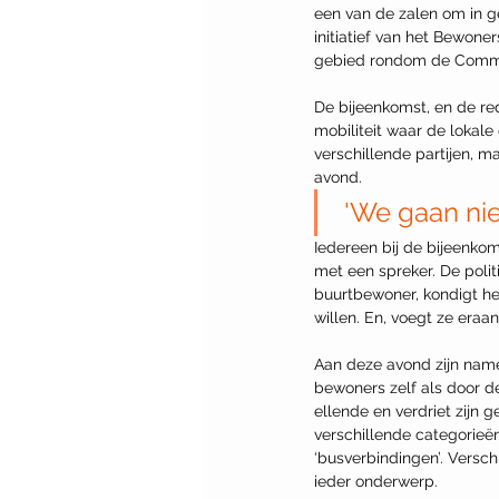
een van de zalen om in ge
initiatief van het Bewon
gebied rondom de Command
De bijeenkomst, en de r
mobiliteit waar de lokale 
verschillende partijen, m
avond.
 'We gaan nie
Iedereen bij de bijeenkom
met een spreker. De politi
buurtbewoner, kondigt het
willen. En, voegt ze eraan
Aan deze avond zijn name
bewoners zelf als door d
ellende en verdriet zijn 
verschillende categorieën
‘busverbindingen’. Versc
ieder onderwerp.