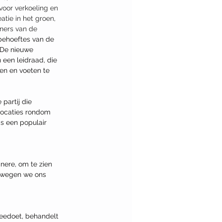
oor verkoeling en 
tie in het groen, 
ners van de 
behoeftes van de 
 De nieuwe 
 een leidraad, die 
en en voeten te 
partij die 
locaties rondom 
s een populair 
ere, om te zien 
bewegen we ons 
meedoet, behandelt 