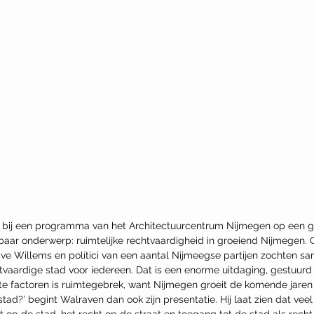
t bij een programma van het Architectuurcentrum Nijmegen op een g
kbaar onderwerp: ruimtelijke rechtvaardigheid in groeiend Nijmegen.
ve Willems en politici van een aantal Nijmeegse partijen zochten s
tvaardige stad voor iedereen. Dat is een enorme uitdaging, gestuurd 
ote factoren is ruimtegebrek, want Nijmegen groeit de komende jaren
stad?’ begint Walraven dan ook zijn presentatie. Hij laat zien dat ve
 op de stad, het recht op de straat en toegang tot de stad als recht.