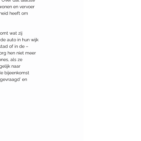
wonen en vervoer 
rheid heeft om 
mt wat zij 
de auto in hun wijk 
tad of in de – 
rg hen niet meer 
nes, als ze 
elijk naar 
de bijeenkomst 
 gevraagd’ en 