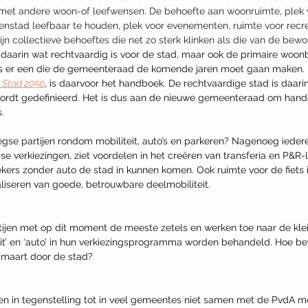
 met andere woon-of leefwensen. De behoefte aan woonruimte, plek v
stad leefbaar te houden, plek voor evenementen, ruimte voor recrea
n collectieve behoeftes die net zo sterk klinken als die van de bewo
daarin wat rechtvaardig is voor de stad, maar ook de primaire woon
 is er een die de gemeenteraad de komende jaren moet gaan maken.
 Stad 2050
, is daarvoor het handboek. De rechtvaardige stad is daarin
wordt gedefinieerd. Het is dus aan de nieuwe gemeenteraad om hand
.
gse partijen rondom mobiliteit, auto’s en parkeren? Nagenoeg iedere 
 verkiezingen, ziet voordelen in het creëren van transferia en P&R-
kers zonder auto de stad in kunnen komen. Ook ruimte voor de fiets i
aliseren van goede, betrouwbare deelmobiliteit.
jen met op dit moment de meeste zetels en werken toe naar de klein
it’ en ‘auto’ in hun verkiezingsprogramma worden behandeld. Hoe 
8 maart door de stad?
gen in tegenstelling tot in veel gemeentes niet samen met de PvdA 