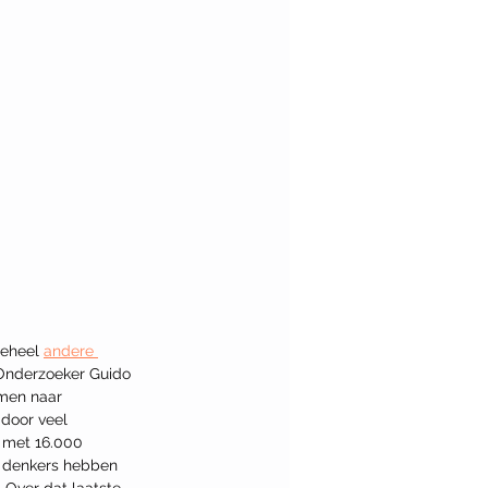
eheel 
andere 
 Onderzoeker Guido 
amen naar 
door veel 
 met 16.000 
el denkers hebben 
 Over dat laatste 