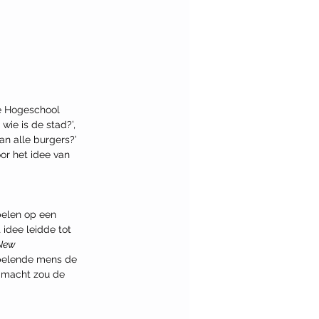
e Hogeschool 
ie is de stad?’, 
n alle burgers?’ 
or het idee van 
pelen op een 
 idee leidde tot 
New 
spelende mens de 
e macht zou de 