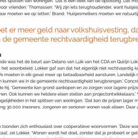
 het splitsen van woningen. ‘Dat is een deel van de oplossing. Dat moe
k voor vrienden.’ Thomassen: ‘Wij zijn iets terughoudender, want huisj
ar moeten we op letten.’ Brand: ‘Huisjesmelkers moeten we natuurlij
et er meer geld naar volkshuisvesting, d
 de gemeente rechtvaardigheid terugbre
d
de was het de beurt aan Delano van Luik van het CDA en Quirijn Lok
 het woonbeleid. Lokker gaf aan dat het eigenlijk niet rechtvaardig 
We moeten in elk geval meer op betaalbaarheid aansturen. Landelijk
an kunnen we in de gemeente rechtvaardigheid terugbrengen.’ Concr
de hij. ‘Gemeente kan grond aankopen en zo zorgen voor lagere prijze
en. Ook kunnen we heldere eisen stellen aan projectontwikkelaars.’ V
mogelijkheden in het splitsen van woningen. ‘Dat kan de prijzen lager m
ng 30.000 inwoners. Jongeren en senioren wonen vaak alleen. Daar zi
ik toonden zich enthousiast over coöperatieve woonvormen. ‘Deze w
taal’, zei Lokker. ‘Wonen wordt het doel, zonder dat je probeert er gel