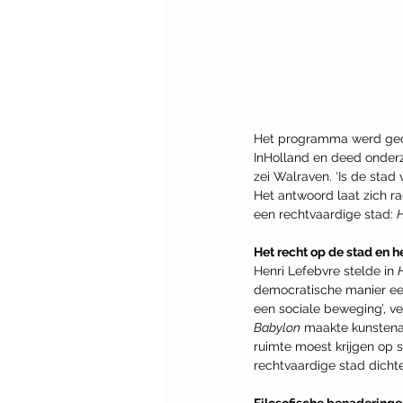
Het programma werd geop
InHolland en deed onderzo
zei Walraven. ‘Is de sta
Het antwoord laat zich ra
een rechtvaardige stad: 
H
Het recht op de stad en he
Henri Lefebvre stelde in 
democratische manier een 
een sociale beweging’, v
Babylon
 maakte kunstenaa
ruimte moest krijgen op s
rechtvaardige stad dichte