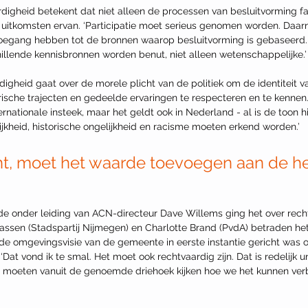
igheid betekent dat niet alleen de processen van besluitvorming fair
 uitkomsten ervan. ‘Participatie moet serieus genomen worden. Daar
oegang hebben tot de bronnen waarop besluitvorming is gebaseerd.
hillende kennisbronnen worden benut, niet alleen wetenschappelijke.’
gheid gaat over de morele plicht van de politiek om de identiteit va
torische trajecten en gedeelde ervaringen te respecteren en te kennen
ernationale insteek, maar het geldt ook in Nederland - al is de toon h
kheid, historische ongelijkheid en racisme moeten erkend worden.’ 
cht, moet het waarde toevoegen aan de hel
de onder leiding van ACN-directeur Dave Willems ging het over rech
assen (Stadspartij Nijmegen) en Charlotte Brand (PvdA) betraden he
e omgevingsvisie van de gemeente in eerste instantie gericht was 
at vond ik te smal. Het moet ook rechtvaardig zijn. Dat is redelijk 
 moeten vanuit de genoemde driehoek kijken hoe we het kunnen verb