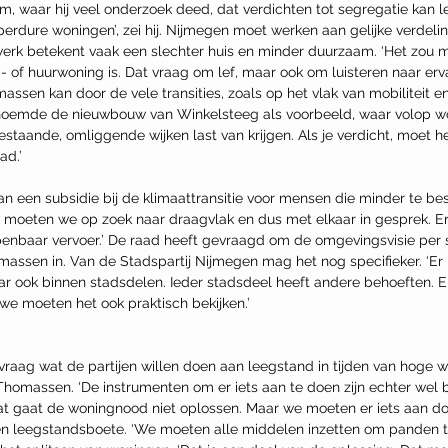
m, waar hij veel onderzoek deed, dat verdichten tot segregatie kan lei
erdure woningen’, zei hij. Nijmegen moet werken aan gelijke verdelin
werk betekent vaak een slechter huis en minder duurzaam. ‘Het zou moo
p- of huurwoning is. Dat vraag om lef, maar ook om luisteren naar er
assen kan door de vele transities, zoals op het vlak van mobiliteit en
 noemde de nieuwbouw van Winkelsteeg als voorbeeld, waar volop wo
bestaande, omliggende wijken last van krijgen. Als je verdicht, moet 
d.’ 
an een subsidie bij de klimaattransitie voor mensen die minder te b
 moeten we op zoek naar draagvlak en dus met elkaar in gesprek. Er 
penbaar vervoer.’ De raad heeft gevraagd om de omgevingsvisie per 
massen in. Van de Stadspartij Nijmegen mag het nog specifieker. ‘Er 
r ook binnen stadsdelen. Ieder stadsdeel heeft andere behoeften. Er
e moeten het ook praktisch bekijken.’ 
vraag wat de partijen willen doen aan leegstand in tijden van hoge 
 Thomassen. ‘De instrumenten om er iets aan te doen zijn echter wel 
dat gaat de woningnood niet oplossen. Maar we moeten er iets aan do
een leegstandsboete. ‘We moeten alle middelen inzetten om panden t