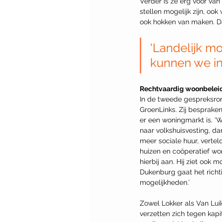
Verder is ze erg voor van
stellen mogelijk zijn, oo
ook hokken van maken. Da
'Landelijk mo
kunnen we in
Rechtvaardig woonbelei
In de tweede gespreksron
GroenLinks. Zij bespraken
er een woningmarkt is. ‘
naar volkshuisvesting, d
meer sociale huur, vertel
huizen en coöperatief won
hierbij aan. Hij ziet ook 
Dukenburg gaat het richti
mogelijkheden.’   
Zowel Lokker als Van Lu
verzetten zich tegen kapi