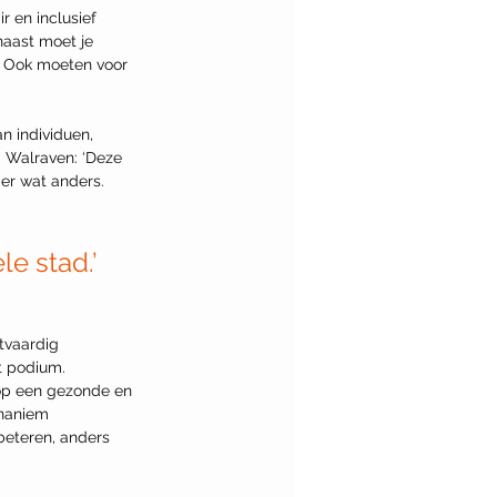
 en inclusief 
naast moet je 
 Ook moeten voor 
n individuen, 
. Walraven: ‘Deze 
ier wat anders. 
e stad.’ 
tvaardig 
t podium. 
op een gezonde en 
unaniem 
eteren, anders 