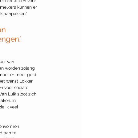
t niet alleen voor 
esmelkers kunnen er 
k aanpakken.’ 
an 
ngen.’
ker van 
kan worden zolang 
 moet er meer geld 
eet wenst Lokker 
n voor sociale 
an Luik sloot zich 
aken. In 
e ik veel 
oonvormen 
d aan te 