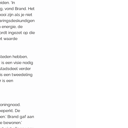
den. ‘In 
g, vond Brand. Het 
i zijn als je niet 
varingsdeskundigen 
 energie, de 
rdt ingezet op die 
het waarde 
esteden hebben, 
is een visie nodig 
stadsdeel verder 
is een tweedeling 
 is een 
woningnood. 
beperkt. De 
en.’ Brand gaf aan 
e bewonen.’ 