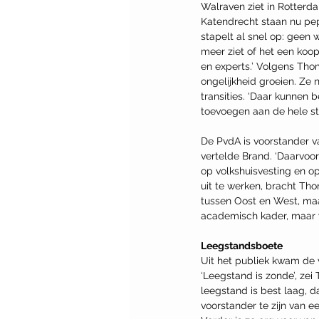
Walraven ziet in Rotterda
Katendrecht staan nu pep
stapelt al snel op: geen 
meer ziet of het een koo
en experts.’ Volgens Thom
ongelijkheid groeien. Ze
transities. ‘Daar kunnen 
toevoegen aan de hele sta
De PvdA is voorstander v
vertelde Brand. ‘Daarvoor
op volkshuisvesting en o
uit te werken, bracht Tho
tussen Oost en West, maa
academisch kader, maar w
Leegstandsboete
Uit het publiek kwam de 
‘Leegstand is zonde’, zei
leegstand is best laag, 
voorstander te zijn van 