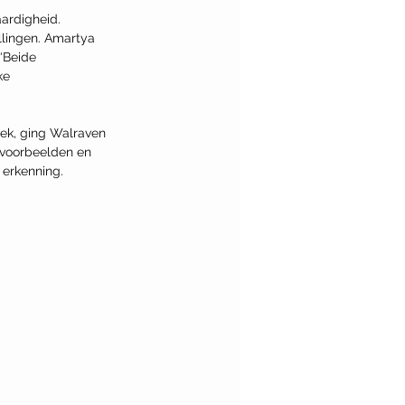
ardigheid. 
llingen. Amartya 
‘Beide 
ke 
ek, ging Walraven 
jkvoorbeelden en 
 erkenning. 