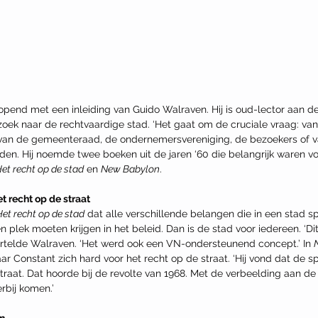
end met een inleiding van Guido Walraven. Hij is oud-lector aan d
ek naar de rechtvaardige stad. ‘Het gaat om de cruciale vraag: van w
d van de gemeenteraad, de ondernemersvereniging, de bezoekers of va
den. Hij noemde twee boeken uit de jaren ‘60 die belangrijk waren vo
et recht op de stad
 en 
New Babylon
. 
t recht op de straat
Het recht op de stad
 dat alle verschillende belangen die in een stad s
plek moeten krijgen in het beleid. Dan is de stad voor iedereen. ‘Dit
ertelde Walraven. ‘Het werd ook een VN-ondersteunend concept.’ In 
r Constant zich hard voor het recht op de straat. ‘Hij vond dat de 
traat. Dat hoorde bij de revolte van 1968. Met de verbeelding aan d
rbij komen.’