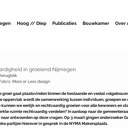
megen
Hoog // Diep
Publicaties
Bouwkamer
Over
aardigheid in groeiend Nijmegen
 terugblik
Foto's: More or Less design
e groei gaat plaatsvinden binnen de bestaande en veelal volgebouw
e oppervlak wordt de samenwerking tussen individuen, groepen en o
e kunnen we eerlijk en rechtvaardig groeien voor alle bewoners en s
rkte ruimte rechtvaardig verdelen? In aanloop naar de gemeenteraa
n naar antwoorden op deze vragen. Op 3 maart gingen onderzoeker G
eke partijen hierover in gesprek in de NYMA Makersplaats.