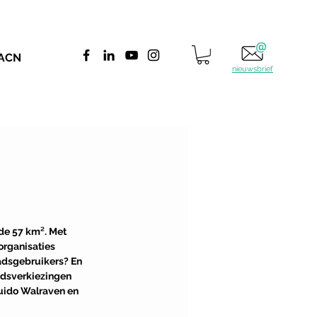
 ACN
nieuwsbrief
de 57 km². Met 
rganisaties 
tadsgebruikers? En 
dsverkiezingen 
uido Walraven en 