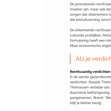
De procedurele rechtvaard
moeten zijn, maar ook de
zorgen dat deelnemers t
die besluitvorming versc
De erkennende rechtvaardi
culturele praktijken, his
formulering heeft een int
Maar economische ongelij
'Als je verdi
Rechtvaardig verdichten
In de eerste gespreksron
verdichten. Rosalie Thom
Thomassen vertelde dat d
duurzame leefomgeving. ‘D
aangenomen.’ Brand: ‘We
blijf je kleiner bezig.’ 