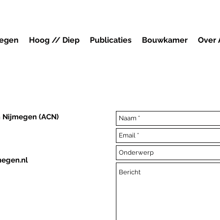
megen
Hoog // Diep
Publicaties
Bouwkamer
Over
m Nijmegen (ACN)
megen.nl