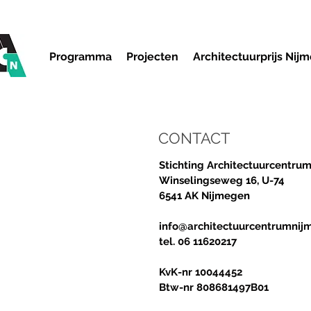
Programma
Projecten
Architectuurprijs Nij
CONTACT
Stichting Architectuurcentru
Winselingseweg 16, U-74
6541 AK Nijmegen
info@architectuurcentrumnij
tel. 06 116
20217
KvK-nr 10044452
Btw-nr 808681497B01