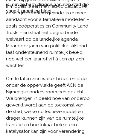
is, om zo bij te dragen aan een stad die
Inmiddels is een hernieuwd debat over
snoeit, groeit en bloeit.
actief grondbeleid gaande, is er meer
aandacht voor alternatieve modellen –
zoals coöperaties en Community Land
Trusts – en staat het begrip brede
welvaart op de landelijke agenda.
Maar door jaren van politieke stilstand
laat ondersteunend ruimtelijk beleid
nog wel een jaar of vijf à tien op zich
wachten.
Om te laten zien wat er broeit en bloeit
onder de oppervlakte geeft ACN de
Nijmeegse onderstroom een gezicht.
We brengen in beeld hoe van onderop
gewerkt wordt aan de toekomst van
de stad, welke collectieve modellen
drager kunnen zijn van de ruimtelijke
transitie en hoe lokaal beleid een
katalysator kan zijn voor verandering.