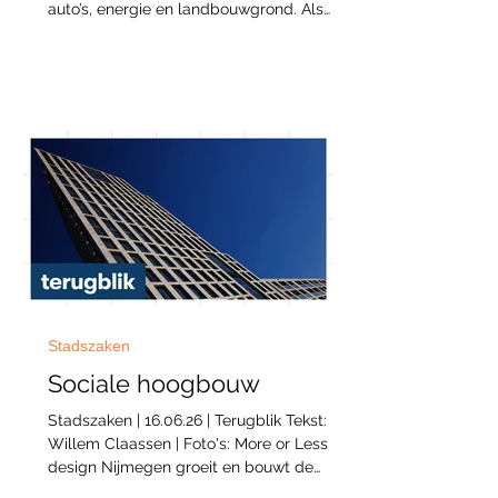
auto’s, energie en landbouwgrond. Als
coöperatie kunnen bewoners zich
verenigen om vanalles met elkaar te
delen. Het is de rechtsvorm die de motor
achter de onderstroom is, en het
gereedschap biedt om de eigen buurt
socialer, duurzamer en betaalbaarder te
maken. Maar hoe werkt dat eigenlijk? En
wat kun je ermee? Tijdens deze avond leer
je het van architect Sascha Glasl en
onderzoeker Mark Wiering.
Stadszaken
Sociale hoogbouw
Stadszaken | 16.06.26 | Terugblik Tekst:
Willem Claassen | Foto's: More or Less
design Nijmegen groeit en bouwt de
komende jaren ook de hoogte in. Welke