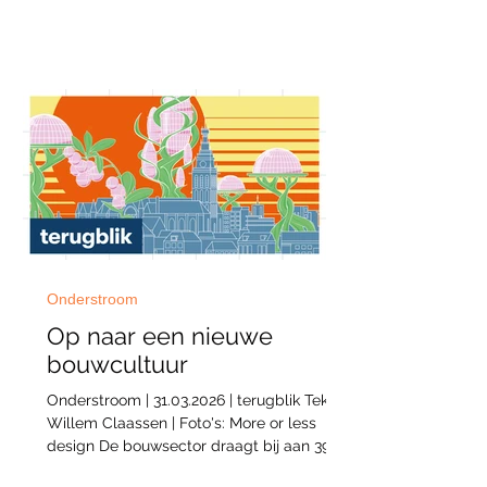
basisprincipes moet je als stad hanteren
om de sociale kwaliteit in hoogbouw te
waarborgen? Op 16 juni vond een nieuwe
editie van Stadszaken plaats, met sociaal
architect Ruby van den Munckhof en
stedenbouwkundigen Bram van Ooijen en
Wander Hendriks als gasten. In de NYMA
makersplaats spraken ze over hoe de
leefkwaliteit van
Onderstroom
Op naar een nieuwe
bouwcultuur
Onderstroom | 31.03.2026 | terugblik Tekst:
Willem Claassen | Foto's: More or less
design De bouwsector draagt bij aan 39%
van de wereldwijde CO2-uitstoot. Bouwen