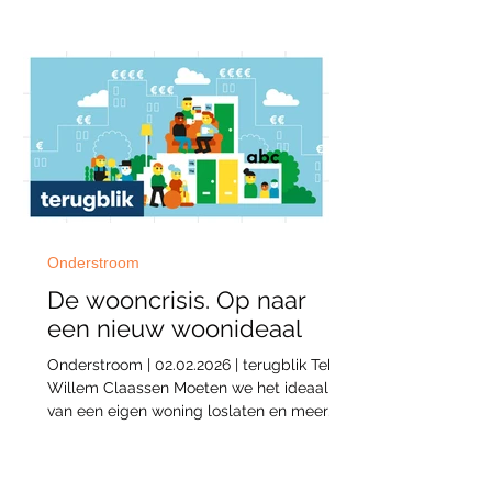
zonder negatieve milieu- en
klimaatimpact zou een enorme stap zijn
naar een duurzame samenleving. In de
onderstroom wil een voorhoede van
architecten met regeneratief bouwen niet
alleen klimaatneutraal zijn, maar zelfs het
milieu verbeteren. De overgang naar een
compromisloze biobased bouwcultuur is
daarvoor essen
Onderstroom
De wooncrisis. Op naar
een nieuw woonideaal
Onderstroom | 02.02.2026 | terugblik Tekst:
Willem Claassen Moeten we het ideaal
van een eigen woning loslaten en meer
nadruk leggen op sámen leven? De
woningmarkt verkeert in crisis – niet alleen
door grote tekorten, maar ook omdat de