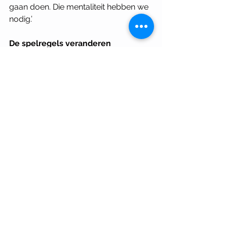
gaan doen. Die mentaliteit hebben we 
nodig.’ 
De spelregels veranderen
Tot slot vroeg iemand of de 
samenleving al die diversiteit in de 
stad wel aan kan. Er is ook veel 
behoefte aan rust en eigen ruimte. ‘Ik 
ga er niet vanuit dat iedereen erin 
meegaat, maar er is een groep die het 
wel wil. Als je het in sommige 
gebieden anders gaat doen, verander 
je de spelregels.’
ACN Colleges 2025
In de ACN collegereeks 
context
 bespreken we dit jaar 
architectuur die gevoelig is voor zijn 
omgeving en nieuwe verbindingen 