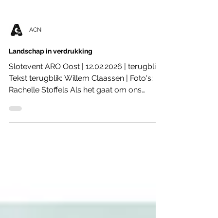
ACN
Landschap in verdrukking
Slotevent ARO Oost | 12.02.2026 | terugblik
Tekst terugblik: Willem Claassen | Foto's:
Rachelle Stoffels Als het gaat om ons
landschap komt er op de korte en de lange
termijn veel op Oost-Nederland af.
Landbouw, natuur, woningbouw, water,
energie, defensie en klimaatvluchtelingen
zijn uitdagingen die vragen om een nieuwe
landschappelijke balans én om meer
zelfbewustzijn. Op 12 februari sloten de zes
architectuurcentra uit de regio hun
programmareeks ARO-Oost af in het