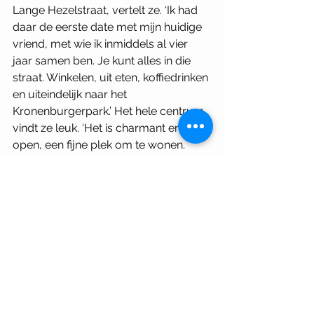
Lange Hezelstraat, vertelt ze. ‘Ik had 
daar de eerste date met mijn huidige 
vriend, met wie ik inmiddels al vier 
jaar samen ben. Je kunt alles in die 
straat. Winkelen, uit eten, koffiedrinken 
en uiteindelijk naar het 
Kronenburgerpark.’ Het hele centrum 
vindt ze leuk. ‘Het is charmant en 
open, een fijne plek om te wonen. 
Misschien niet voor een vakantie, 
want erg toeristisch is het niet. Maar 
dat is natuurlijk voor de bewoners 
een voordeel, want de stad is ook niet 
gebouwd op toeristen en houdt 
daardoor ruimte voor 
kleinschaligheid en gezellige winkels 
en cafés. Het is gebouwd om in te 
wonen, niet om te bezoeken.’  