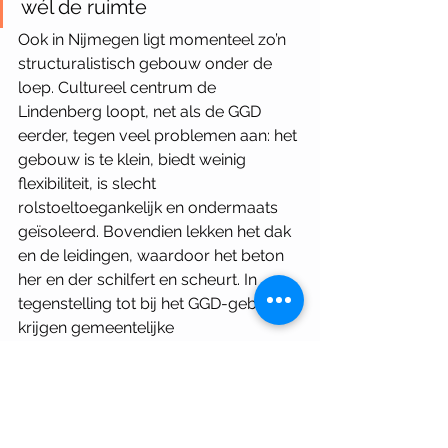
wél de ruimte 
Ook in Nijmegen ligt momenteel zo’n 
structuralistisch gebouw onder de 
loep. Cultureel centrum de 
Lindenberg loopt, net als de GGD 
eerder, tegen veel problemen aan: het 
gebouw is te klein, biedt weinig 
flexibiliteit, is slecht 
rolstoeltoegankelijk en ondermaats 
geïsoleerd. Bovendien lekken het dak 
en de leidingen, waardoor het beton 
her en der schilfert en scheurt. In 
tegenstelling tot bij het GGD-gebouw 
krijgen gemeentelijke 
erfgoedprofessionals hier nu wél de 
ruimte om de cultuurhistorische 
waarden van het gebouw te (laten) 
onderzoeken. Ook denken ze mee 
over de voor- en nadelen van 