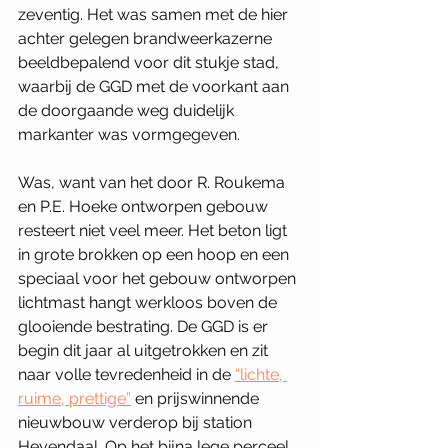
zeventig. Het was samen met de hier 
achter gelegen brandweerkazerne 
beeldbepalend voor dit stukje stad, 
waarbij de GGD met de voorkant aan 
de doorgaande weg duidelijk 
markanter was vormgegeven. 
Was, want van het door R. Roukema 
en P.E. Hoeke ontworpen gebouw 
resteert niet veel meer. Het beton ligt 
in grote brokken op een hoop en een 
speciaal voor het gebouw ontworpen 
lichtmast hangt werkloos boven de 
glooiende bestrating. De GGD is er 
begin dit jaar al uitgetrokken en zit 
naar volle tevredenheid in de 
“lichte, 
ruime, prettige”
 en prijswinnende 
nieuwbouw verderop bij station 
Heyendaal. Op het bijna lege perceel 