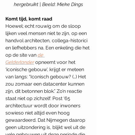
hergebruikt | Beeld: Mieke Dings
Komt tijd, komt raad 
Hoewel; echt rouwig om de sloop 
lijken veel mensen niet te zijn, op een 
handvol architecten, collega-historici 
en liefhebbers na. Een enkeling die het 
op de site van 
de 
Gelderlander
 opneemt voor het 
‘iconische gebouw’, krijgt er meteen 
van langs: “Iconisch gebouw? (…) Het 
zou zomaar een datacenter kunnen 
zijn, dit betonnen blok.” Zo’n reactie 
staat niet op zichzelf: Post ‘65 
architectuur wordt door inwoners 
sowieso niet altijd even hoog 
gewaardeerd. Dat Nijmegen daarop 
geen uitzondering is, blijkt wel uit de 
vele gebouwen uit deze periode die 