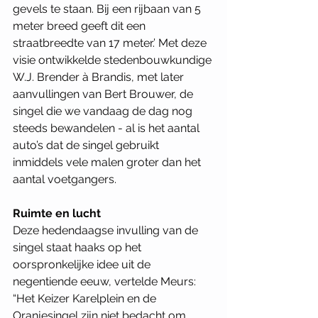
gevels te staan. Bij een rijbaan van 5 
meter breed geeft dit een 
straatbreedte van 17 meter.’ Met deze 
visie ontwikkelde stedenbouwkundige 
W.J. Brender à Brandis, met later 
aanvullingen van Bert Brouwer, de 
singel die we vandaag de dag nog 
steeds bewandelen - al is het aantal 
auto’s dat de singel gebruikt 
inmiddels vele malen groter dan het 
aantal voetgangers. 
Ruimte en lucht
Deze hedendaagse invulling van de 
singel staat haaks op het 
oorspronkelijke idee uit de 
negentiende eeuw, vertelde Meurs: 
“Het Keizer Karelplein en de 
Oranjesingel zijn niet bedacht om 