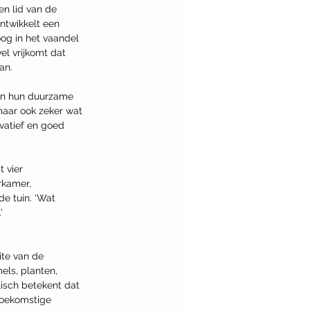
en lid van de 
ntwikkelt een 
og in het vaandel 
el vrijkomt dat 
an.
en hun duurzame 
maar ook zeker wat 
vatief en goed 
 vier 
kamer, 
e tuin. ‘Wat 
’
ite van de 
ls, planten, 
lisch betekent dat 
 toekomstige 