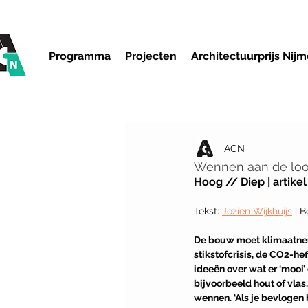
Programma
Projecten
Architectuurprijs Nij
ACN
Wennen aan de loo
Hoog // Diep | artikel
Tekst: 
Jozien Wijkhuijs
| B
De bouw moet klimaatneutr
stikstofcrisis, de CO2-he
ideeën over wat er ‘mooi’
bijvoorbeeld hout of vlas
wennen. ‘Als je bevlogen b