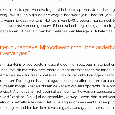
verschillende cycli van overleg: met het ontwerpteam, de opdrachtg
Jong. ‘We stellen altijd de drie vragen: hoe woon je nu, hoe zou je wi
uw waarin je gaat werken?’ Het team van DP6 probeert mensen ook t
 en toekomst van een gebouw. ‘Bij een school begin je bijvoorbeeld gr
e dat samen uit naar fijn, van het materiaal- en kleurgebruik helemaal 
outen buitengevel bijvoorbeeld mooi, hoe onderhou
te vervangen?
rivierklei is bijvoorbeeld in essentie een hernieuwbaar materiaal en
ductie kost dit materiaal veel energie, maar afgezet tegen de lange l
et zien als een duurzaam materiaal. Ook zijn er ontwikkelingen gaan
duceren.’ De Jong en haar collega’s denken op allerlei manieren na
mum aan mogelijkheden binnen de kaders van een opdracht. ‘We pro
project. Als het vanaf het begin af aan de intentie was om 
biobased 
t
 vast,’ zegt ze. ‘Als wij al de gemakkelijke weg kiezen, dan is het vo
delijk om hetzelfde te doen. Het is belangrijk om een aantal speerpun
stelling. Misschien kun je niet volledig 
biobased
 gaan, maar dan in ie