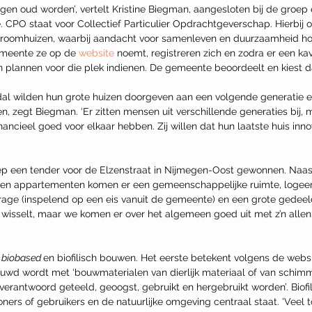
en oud worden’, vertelt Kristine Biegman, aangesloten bij de groep 
CPO staat voor Collectief Particulier Opdrachtgeverschap. Hierbij o
droomhuizen, waarbij aandacht voor samenleven en duurzaamheid ho
emeente ze op de 
website
 noemt, registreren zich en zodra er een kav
un plannen voor die plek indienen. De gemeente beoordeelt en kiest d
al wilden hun grote huizen doorgeven aan een volgende generatie 
 zegt Biegman. ‘Er zitten mensen uit verschillende generaties bij, 
ancieel goed voor elkaar hebben. Zij willen dat hun laatste huis inno
roep een tender voor de Elzenstraat in Nijmegen-Oost gewonnen. Naast
ien appartementen komen er een gemeenschappelijke ruimte, logeer
ge (inspelend op een eis vanuit de gemeente) en een grote gedeeld
, wisselt, maar we komen er over het algemeen goed uit met z’n allen.
 
biobased 
en biofilisch bouwen. Het eerste betekent volgens de webs
uwd wordt met ‘bouwmaterialen van dierlijk materiaal of van schimme
verantwoord geteeld, geoogst, gebruikt en hergebruikt worden’. Biofi
oners of gebruikers en de natuurlijke omgeving centraal staa
t. 'Veel