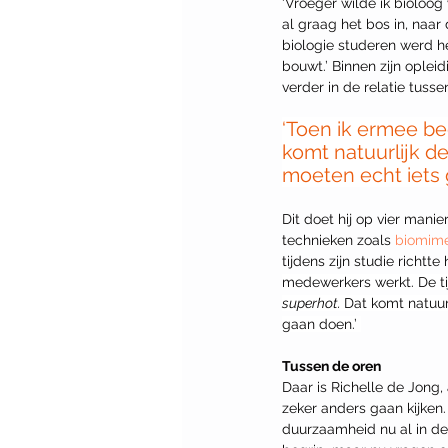
‘Vroeger wilde ik bioloog
al graag het bos in, naar 
biologie studeren werd he
bouwt.’ Binnen zijn oplei
verder in de relatie tusse
‘Toen ik ermee be
komt natuurlijk d
moeten echt iets 
Dit doet hij op vier manier
technieken zoals 
biomime
tijdens zijn studie richt
medewerkers werkt. De tij
superhot. 
Dat komt natuur
gaan doen.’ 
Tussen de oren
Daar is Richelle de Jong, 
zeker anders gaan kijken
duurzaamheid nu al in de 