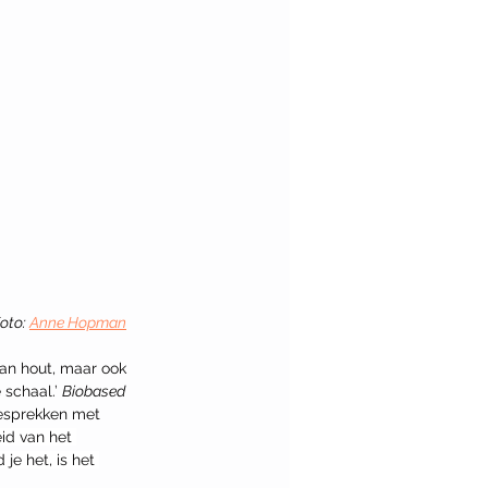
oto: 
Anne Hopman
aan hout, maar ook 
 schaal.’ 
Biobased 
esprekken met 
id van het 
je het, is het 