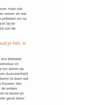
ever, maar ook 
llen wonen, en wat 
e prikkelen om na 
of, bij de 
tot aan de 
d je het, is 
 dus 
biobased
, 
evensduur en 
de om stenen op 
 over duurzaamheid 
beren te doen wat 
e bouwen, dan 
or de andere 
ten te kiezen en 
der geval deels.’