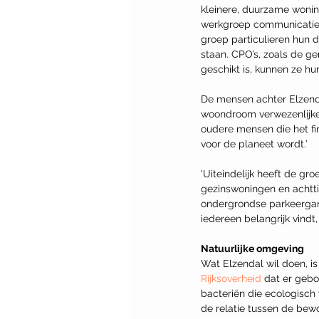
kleinere, duurzame woning
werkgroep communicatie. 
groep particulieren hun 
staan. CPO’s, zoals de g
geschikt is, kunnen ze h
De mensen achter Elzend
woondroom verwezenlijken,
oudere mensen die het fin
voor de planeet wordt.’
'Uiteindelijk heeft de g
gezinswoningen en achtt
ondergrondse parkeergara
iedereen belangrijk vindt
Natuurlijke omgeving
Wat Elzendal wil doen, is
Rijksoverheid
 dat er gebo
bacteriën die ecologisch 
de relatie tussen de bew