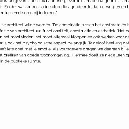
pdrachtgevers specifiek naar energieverbruik, materiaalgebruik, klim
eeld. ‘Eerder was er een kleine club die agendeerde dat ontwerpen e
er tussen de oren bij iedereen.’
 ze architect wilde worden. ‘De combinatie tussen het abstracte en h
itie van architectuur: functionaliteit, constructie en esthetiek. ‘Het 
 het mooi vinden, het moet allemaal kloppen en ook werken voor de
ar is ook het psychologische aspect belangrijk. ‘Ik geloof heel erg dat
eft iets doet met je emotie. Als vormgevers dragen we daaraan bij
et creëren van goede woonomgeving.’ Hiermee doelt ze niet alleen op 
in de publieke ruimte.