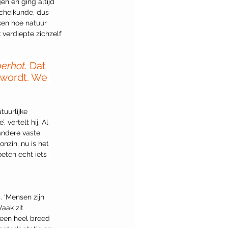
en en ging altijd 
 scheikunde, dus 
ken hoe natuur 
 verdiepte zichzelf 
erhot. 
Dat 
 wordt. We 
uurlijke 
vertelt hij. Al 
andere vaste 
nzin, nu is het 
ten echt iets 
. ‘Mensen zijn 
aak zit 
 een heel breed 