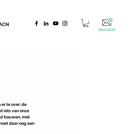
 ACN
nieuwsbrief
er te over: de 
l iets van onze 
d 
bouwen, met 
moet daar nog aan 