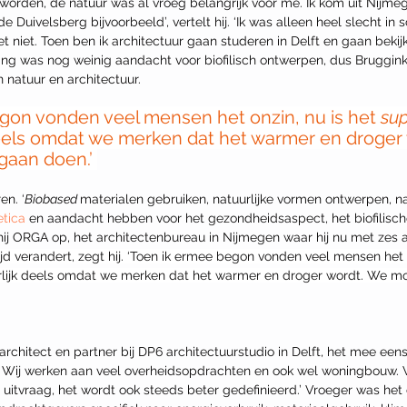
 worden, de natuur was al vroeg belangrijk voor me. Ik kom uit Nijmeg
de Duivelsberg bijvoorbeeld’, vertelt hij. ‘Ik was alleen heel slecht in
t niet. Toen ben ik architectuur gaan studeren in Delft en gaan bekij
ding was nog weinig aandacht voor biofilisch ontwerpen, dus Bruggink
n natuur en architectuur.
gon vonden veel mensen het onzin, nu is het 
sup
eels omdat we merken dat het warmer en droger
gaan doen.’ 
en. ‘
Biobased 
materialen gebruiken, natuurlijke vormen ontwerpen, nat
tica
 en aandacht hebben voor het gezondheidsaspect, het biofilische’, 
te hij ORGA op, het architectenbureau in Nijmegen waar hij nu met zes 
d verandert, zegt hij. ‘Toen ik ermee begon vonden veel mensen het o
lijk deels omdat we merken dat het warmer en droger wordt. We moe
architect en partner bij DP6 architectuurstudio in Delft, het mee eens
. Wij werken aan veel overheidsopdrachten en ook wel woningbouw. V
uitvraag, het wordt ook steeds beter gedefinieerd.’ Vroeger was het