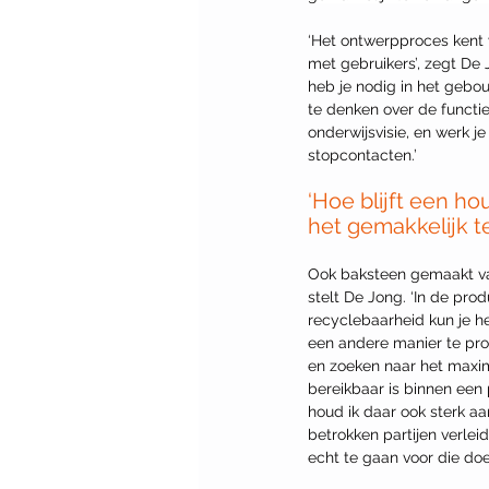
‘Het ontwerpproces kent 
met gebruikers’, zegt De 
heb je nodig in het gebo
te denken over de functie
onderwijsvisie, en werk j
stopcontacten.’
‘Hoe blijft een h
het gemakkelijk 
Ook baksteen gemaakt van 
stelt De Jong. ‘In de pro
recyclebaarheid kun je h
een andere manier te pro
en zoeken naar het maxi
bereikbaar is binnen een 
houd ik daar ook sterk aan
betrokken partijen verlei
echt te gaan voor die doel