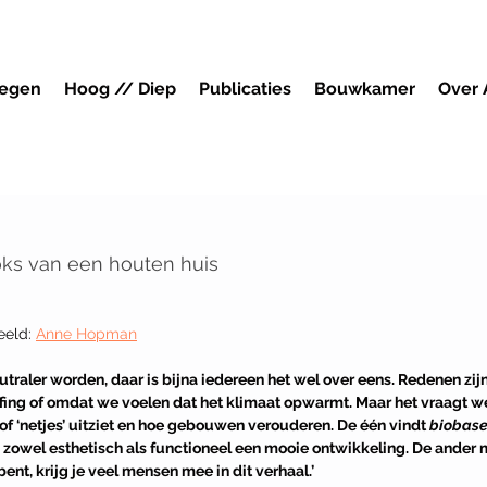
megen
Hoog // Diep
Publicaties
Bouwkamer
Over
ks van een houten huis
eeld: 
Anne Hopman
aler worden, daar is bijna iedereen het wel over eens. Redenen zijn 
ffing of omdat we voelen dat het klimaat opwarmt. Maar het vraagt we
 of ‘netjes’ uitziet en hoe gebouwen verouderen. De één vindt 
biobase
, zowel esthetisch als functioneel een mooie ontwikkeling. De ander 
ent, krijg je veel mensen mee in dit verhaal.’ 