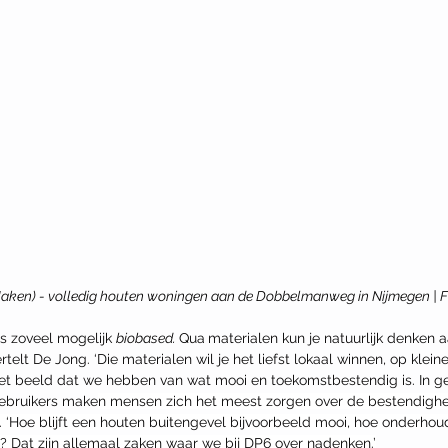
 Maken) - volledig houten woningen aan de Dobbelmanweg in Nijmegen | F
s zoveel mogelijk 
biobased. 
Qua
materialen kun je natuurlijk denken 
ertelt De Jong. ‘Die materialen wil je het liefst lokaal winnen, op kleine
et beeld dat we hebben van wat mooi en toekomstbestendig is. In g
gebruikers make
n mensen zich het meest zorgen over de bestendighe
 ‘Hoe blijft een houten buitengevel bijvoorbeeld mooi, hoe onderhoud 
? Dat zijn allemaal zaken waar we bij DP6 over nadenken.’