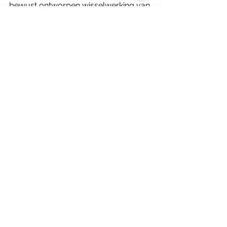
bewust ontworpen wisselwerking van 
warme en koele gebieden. Met name 
voor de binnenstad zijn dit principes 
die ook voor Nijmegen relevant zijn.
Alles weergeven
Gerelateerde posts