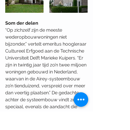
Som der delen
“Op zichzelf zijn de meeste 
wederopbouwwoningen niet 
bijzonder,” vertelt emeritus hoogleraar 
Cultureel Erfgoed aan de Technische 
Universiteit Delft Marieke Kuipers. “Er 
zijn in twintig jaar tijd zo’n twee miljoen 
woningen gebouwd in Nederland, 
waarvan in de Airey-systeembouw 
zo’n tienduizend, verspreid over meer 
dan veertig plaatsen.” De gedachte 
achter de systeembouw vindt ze wel 
speciaal, evenals de aandacht die 
architect Jo Berghoef destijds aan de 
architectonische detaillering gaf.