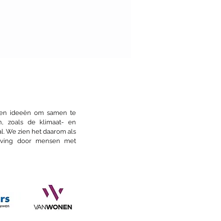
 Mačkić is eerste
yist Dag van de
itectuur
s en ideeën om samen te
n, zoals de klimaat- en
l. We zien het daarom als
eving door mensen met