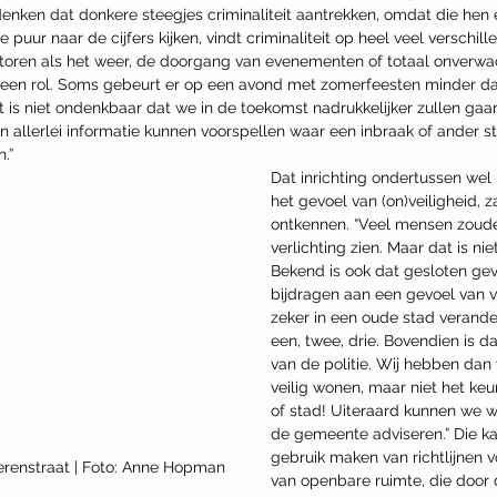
enken dat donkere steegjes criminaliteit aantrekken, omdat die hen e
puur naar de cijfers kijken, vindt criminaliteit op heel veel verschil
ctoren als het weer, de doorgang van evenementen of totaal onverwa
s een rol. Soms gebeurt er op een avond met zomerfeesten minder 
is niet ondenkbaar dat we in de toekomst nadrukkelijker zullen ga
 allerlei informatie kunnen voorspellen waar een inbraak of ander str
.”
Dat inrichting ondertussen wel 
het gevoel van (on)veiligheid, za
ontkennen. “Veel mensen zouden
verlichting zien. Maar dat is niet
Bekend is ook dat gesloten geve
bijdragen aan een gevoel van v
zeker in een oude stad verander 
een, twee, drie. Bovendien is da
van de politie. Wij hebben dan
veilig wonen, maar niet het keur
of stad! Uiteraard kunnen we w
de gemeente adviseren.” Die k
gebruik maken van richtlijnen v
erenstraat | Foto: Anne Hopman
van openbare ruimte, die door d