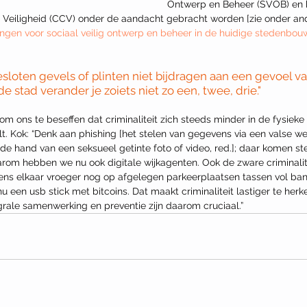
Ontwerp en Beheer (SVOB) en 
en Veiligheid (CCV) onder de aandacht gebracht worden [zie onder an
agingen voor sociaal veilig ontwerp en beheer in de huidige stedenbou
sloten gevels of plinten niet bijdragen aan een gevoel van
e stad verander je zoiets niet zo een, twee, drie."
 om ons te beseffen dat criminaliteit zich steeds minder in de fysieke
lt. Kok: “Denk aan phishing [het stelen van gegevens via een valse we
de hand van een seksueel getinte foto of video, red.]; daar komen s
rom hebben we nu ook digitale wijkagenten. Ook de zware criminalite
ns elkaar vroeger nog op afgelegen parkeerplaatsen tassen vol bank
u een usb stick met bitcoins. Dat maakt criminaliteit lastiger te her
egrale samenwerking en preventie zijn daarom cruciaal.”