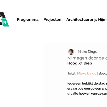
Programma
Projecten
Architectuurprijs Nij
Mieke Dings
Nijmegen door de og
Hoog // Diep
Tekst: 
M
ieke Dings
 | Beeld
Iedereen bekijkt de stad
ervaart de een op een an
uit alle hoeken van de sa