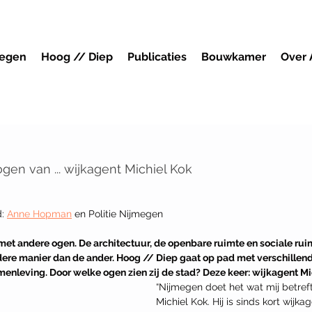
megen
Hoog // Diep
Publicaties
Bouwkamer
Over
en van ... wijkagent Michiel Kok
: 
Anne Hopman
 en Politie Nijmegen
 met andere ogen. De architectuur, de openbare ruimte en sociale ru
dere manier dan de ander. Hoog // Diep gaat op pad met verschille
menleving. Door welke ogen zien zij de stad? Deze keer: wijkagent Mic
“
Nijmegen doet het wat mij betreft
Michiel Kok. Hij is sinds kort wijk