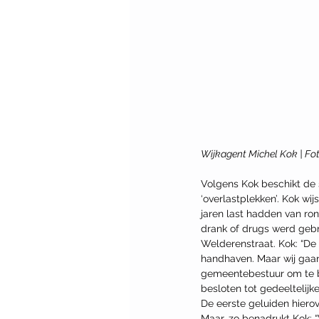
Wijkagent Michel Kok | Fot
Volgens Kok beschikt de s
‘overlastplekken’. Kok w
jaren last hadden van ro
drank of drugs werd geb
Welderenstraat. Kok: “De
handhaven. Maar wij gaan 
gemeentebestuur om te be
besloten tot gedeeltelijk
De eerste geluiden hierover
Maar, zo benadrukt Kok: “