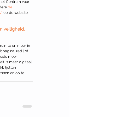
het Centrum voor 
dere 
de 
w”
 op de website 
 veiligheid. 
 ruimte en meer in 
bpagina, red.] of 
teeds meer 
it is meer digitaal 
biljetten 
kennen en op te 