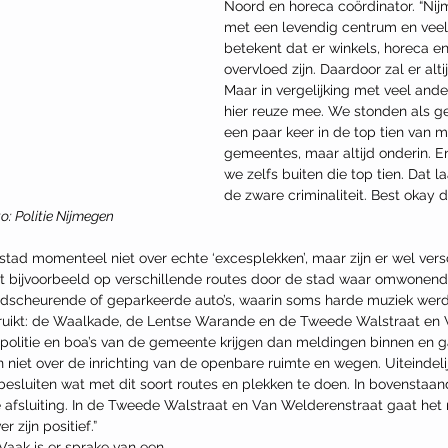
Noord en horeca coördinator. “Nij
met een levendig centrum en veel
betekent dat er winkels, horeca en 
overvloed zijn. Daardoor zal er altijd
Maar in vergelijking met veel ande
hier reuze mee. We stonden als 
een paar keer in de top tien van m
gemeentes, maar altijd onderin. En
we zelfs buiten die top tien. Dat l
de zware criminaliteit. Best okay d
o: Politie Nijmegen
tad momenteel niet over echte ‘excesplekken’, maar zijn er wel vers
ijst bijvoorbeeld op verschillende routes door de stad waar omwonen
ndscheurende of geparkeerde auto’s, waarin soms harde muziek werd
ruikt: de Waalkade, de Lentse Warande en de Tweede Walstraat en 
 politie en boa’s van de gemeente krijgen dan meldingen binnen en g
niet over de inrichting van de openbare ruimte en wegen. Uiteindelij
sluiten wat met dit soort routes en plekken te doen. In bovenstaand
e afsluiting. In de Tweede Walstraat en Van Welderenstraat gaat het
 zijn positief.”
Vaak is er sprake van een 