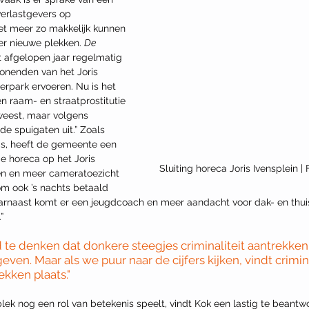
verlastgevers op 
t meer zo makkelijk kunnen 
r nieuwe plekken. 
De 
t afgelopen jaar regelmatig 
onenden van het Joris 
rpark ervoeren. Nu is het 
n raam- en straatprostitutie 
weest, maar volgens 
e spuigaten uit.” Zoals 
 is, heeft de gemeente een 
 horeca op het Joris 
Sluiting horeca Joris Ivensplein 
oten en meer cameratoezicht 
 om ook ’s nachts betaald 
arnaast komt er een jeugdcoach en meer aandacht voor dak- en thuisl
” 
 te denken dat donkere steegjes criminaliteit aantrekken
ven. Maar als we puur naar de cijfers kijken, vindt crimina
ekken plaats."
 plek nog een rol van betekenis speelt, vindt Kok een lastig te beantw