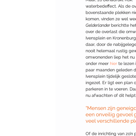
waterbedeffect. Als de o
bovenstaande plekken nie
komen, vinden ze wel wee
Gelderlander 
berichtte he
over de overlast die omw
Ivensplein en Kronenburge
daar, door de nabijgelege
nooit helemaal rustig ge
omwonenden liep het nu d
onder meer 
hier
 te lezen
paar maanden geleden de
Ivensplein tijdelijk gesl
ingezet. Er ligt een plan
parkeren in te voeren. Da
nu afwachten of dit helpt.
“Mensen zijn geneigd
een onveilig gevoel ge
veel verschillende pl
Of de inrichting van zo’n