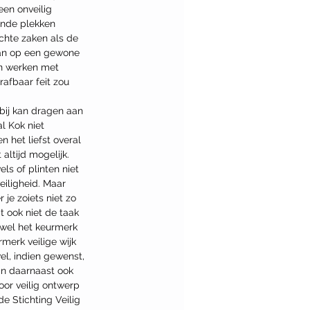
en onveilig 
lende plekken 
chte zaken als de 
dan op een gewone 
an werken met 
afbaar feit zou 
bij kan dragen aan 
l Kok niet 
 het liefst overal 
 altijd mogelijk. 
ls of plinten niet 
eiligheid. Maar 
je zoiets niet zo 
t ook niet de taak 
 wel het keurmerk 
merk veilige wijk 
el, indien gewenst, 
an daarnaast ook 
oor veilig ontwerp 
e Stichting Veilig 