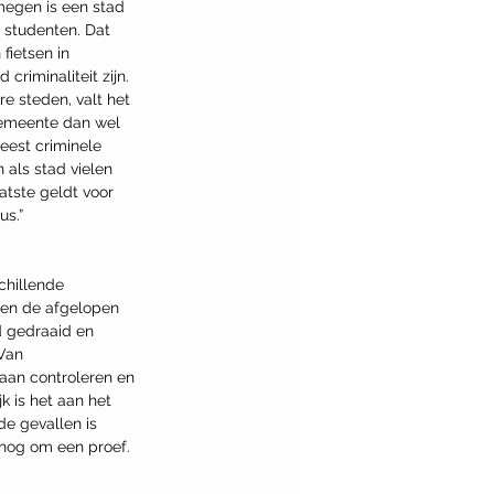
megen is een stad 
 studenten. Dat 
fietsen in 
 criminaliteit zijn. 
re steden, valt het 
gemeente dan wel 
eest criminele 
 als stad vielen 
aatste geldt voor 
us.” 
chillende 
den de afgelopen 
 gedraaid en 
Van 
aan controleren en 
k is het aan het 
e gevallen is 
 nog om een proef. 