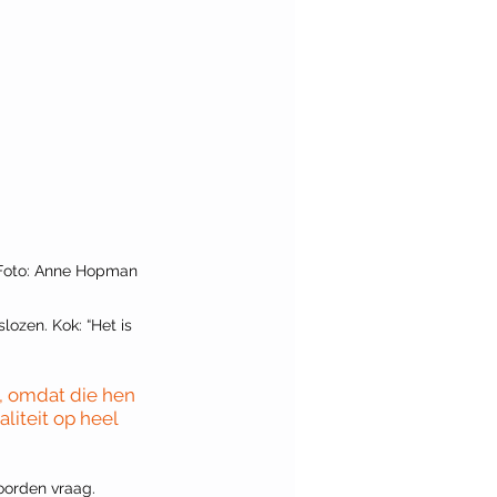
| Foto: Anne Hopman
ozen. Kok: “Het is 
, omdat die hen 
liteit op heel 
oorden vraag. 