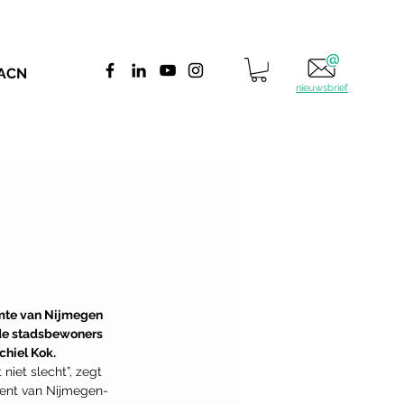
 ACN
nieuwsbrief
imte van Nijmegen 
nde stadsbewoners 
hiel Kok. 
 niet slecht
”, zegt 
agent van Nijmegen-