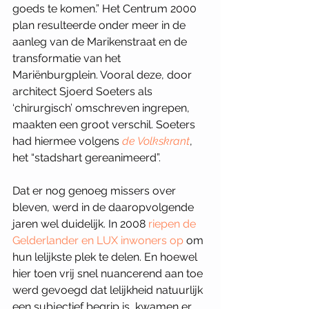
goeds te komen.” Het Centrum 2000 
plan resulteerde onder meer in de 
aanleg van de Marikenstraat en de 
transformatie van het 
Mariënburgplein. Vooral deze, door 
architect Sjoerd Soeters als 
‘chirurgisch’ omschreven ingrepen, 
maakten een groot verschil. Soeters 
had hiermee volgens 
de Volkskrant
, 
het “stadshart gereanimeerd”. 
Dat er nog genoeg missers over 
bleven, werd in de daaropvolgende 
jaren wel duidelijk. In 2008 
riepen de 
Gelderlander en LUX inwoners op
 om 
hun lelijkste plek te delen. En hoewel 
hier toen vrij snel nuancerend aan toe 
werd gevoegd dat lelijkheid natuurlijk 
een subjectief begrip is, kwamen er 