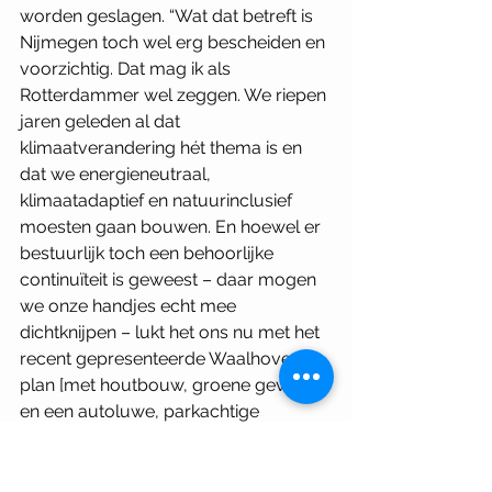
worden geslagen. “Wat dat betreft is 
Nijmegen toch wel erg bescheiden en 
voorzichtig. Dat mag ik als 
Rotterdammer wel zeggen. We riepen 
jaren geleden al dat 
klimaatverandering hét thema is en 
dat we energieneutraal, 
klimaatadaptief en natuurinclusief 
moesten gaan bouwen. En hoewel er 
bestuurlijk toch een behoorlijke 
continuïteit is geweest – daar mogen 
we onze handjes echt mee 
dichtknijpen – lukt het ons nu met het 
recent gepresenteerde Waalhoven 
plan [met houtbouw, groene gevels 
en een autoluwe, parkachtige 
omgeving aan de noordoever van de 
stadsbrug de Oversteek, MD] pas om 
dit echt op grotere schaal te 