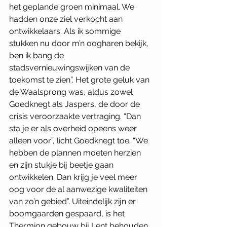
het geplande groen minimaal. We 
hadden onze ziel verkocht aan 
ontwikkelaars. Als ik sommige 
stukken nu door m’n oogharen bekijk, 
ben ik bang de 
stadsvernieuwingswijken van de 
toekomst te zien”. Het grote geluk van 
de Waalsprong was, aldus zowel 
Goedknegt als Jaspers, de door de 
crisis veroorzaakte vertraging. “Dan 
sta je er als overheid opeens weer 
alleen voor”, licht Goedknegt toe. “We 
hebben de plannen moeten herzien 
en zijn stukje bij beetje gaan 
ontwikkelen. Dan krijg je veel meer 
oog voor de al aanwezige kwaliteiten 
van zo’n gebied”. Uiteindelijk zijn er 
boomgaarden gespaard, is het 
Thermion gebouw bij Lent behouden 