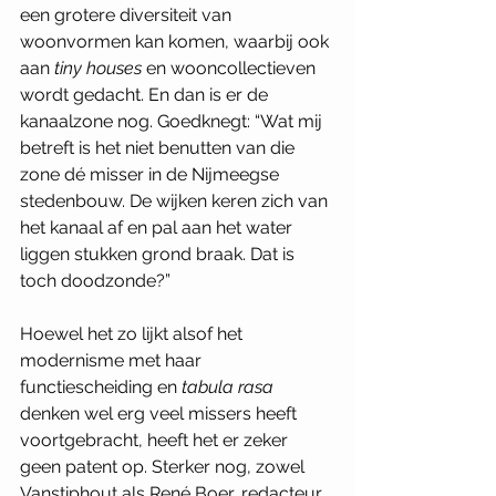
een grotere diversiteit van 
woonvormen kan komen, waarbij ook 
aan 
tiny houses 
en wooncollectieven 
wordt gedacht. En dan is er de 
kanaalzone nog. Goedknegt: “Wat mij 
betreft is het niet benutten van die 
zone dé misser in de Nijmeegse 
stedenbouw. De wijken keren zich van 
het kanaal af en pal aan het water 
liggen stukken grond braak. Dat is 
toch doodzonde?”
Hoewel het zo lijkt alsof het 
modernisme met haar 
functiescheiding en 
tabula rasa 
denken wel erg veel missers heeft 
voortgebracht, heeft het er zeker 
geen patent op. Sterker nog, zowel 
Vanstiphout als René Boer, redacteur 