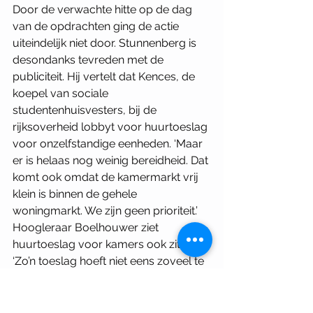
Door de verwachte hitte op de dag 
van de opdrachten ging de actie 
uiteindelijk niet door. Stunnenberg is 
desondanks tevreden met de 
publiciteit. Hij vertelt dat Kences, de 
koepel van sociale 
studentenhuisvesters, bij de 
rijksoverheid lobbyt voor huurtoeslag 
voor onzelfstandige eenheden. ‘Maar 
er is helaas nog weinig bereidheid. Dat 
komt ook omdat de kamermarkt vrij 
klein is binnen de gehele 
woningmarkt. We zijn geen prioriteit.’ 
Hoogleraar Boelhouwer ziet 
huurtoeslag voor kamers ook zitten. 
‘Zo’n toeslag hoeft niet eens zoveel te 
zijn, al kost het natuurlijk wel extra 
geld dat de samenleving moet 
betalen.’ 