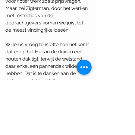
voor fictief werk zoals prijsvragen. 
Maar, zei Zigterman, door het werken 
met restricties van de 
opdrachtgevers komen we juist tot 
de meest vindingrijke ideeën.
Willems vroeg tenslotte hoe het komt 
dat er op het Huis in de duinen een 
houten dak ligt, terwijl de welstand 
daar enkel een pannendak wilde 
hebben. Dat is te danken aan de 
dialoog, vertelden Vulkers en 
Zigterman. Eerst wilden ze een zinken 
dak, maar dat stuitte op weerstand, 
dus kwamen ze door te praten uit op 
een houten dak. Dat gebeurt vaker zo, 
omdat het duo vaak met particuliere 
opdrachtgevers werkt. Maar, zei 
Zigerman, het is niet zo dat we hen in 