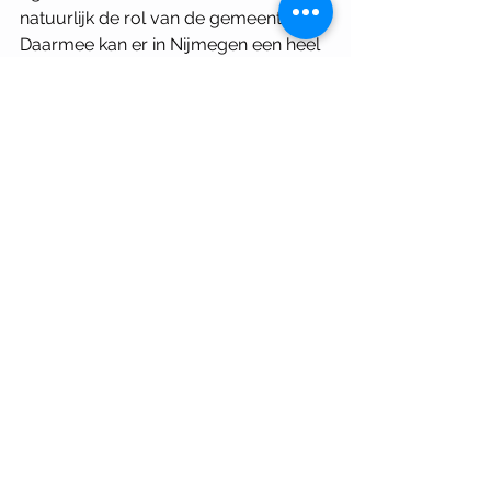
natuurlijk de rol van de gemeente. 
Daarmee kan er in Nijmegen een heel 
mooi, functioneel en inclusief 
stationsgebied komen.
Spreker: Hilde Blank 
Dit is een programma in het kader van 
‘PLEK: plaats maken voor de 
rechtvaardige stad’. Het komende jaar 
onderzoekt het Architectuurcentrum 