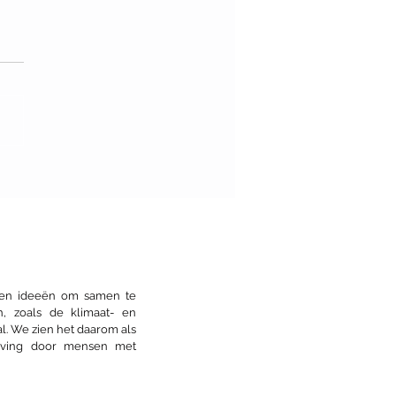
nwonen: Het verhaal
De Warren
s en ideeën om samen te
n, zoals de klimaat- en
l. We zien het daarom als
eving door mensen met