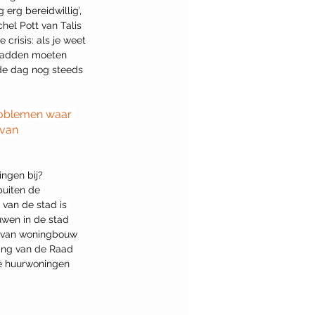
rg bereidwillig’, 
el Pott van Talis 
crisis: als je weet 
 hadden moeten 
de dag nog steeds 
roblemen waar 
van 
buiten de 
van de stad is 
wen in de stad 
s van woningbouw 
ng van de Raad 
le huurwoningen 