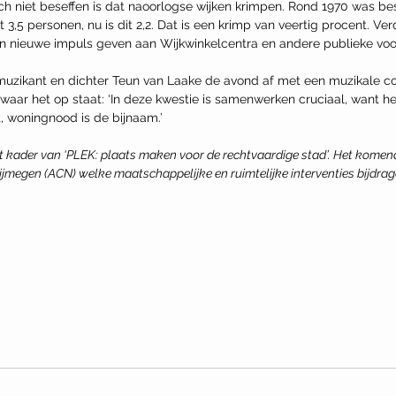
ch niet beseffen is dat naoorlogse wijken krimpen. Rond 1970 was be
3,5 personen, nu is dit 2,2. Dat is een krimp van veertig procent. Ver
n nieuwe impuls geven aan Wijkwinkelcentra en andere publieke voor
 muzikant en dichter Teun van Laake de avond af met een muzikale c
waar het op staat: ‘In deze kwestie is samenwerken cruciaal, want he
ot, woningnood is de bijnaam.’
t kader van ‘PLEK: plaats maken voor de rechtvaardige stad’. Het komen
jmegen (ACN) welke maatschappelijke en ruimtelijke interventies bijdrag