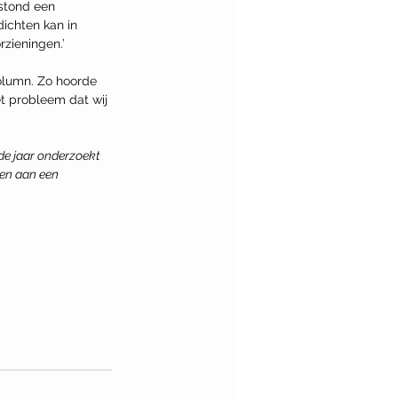
stond een 
dichten kan in 
zieningen.’
olumn. Zo hoorde 
t probleem dat wij 
de jaar onderzoekt 
en aan een 