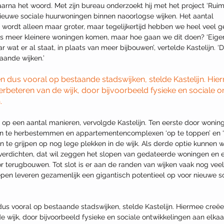
nieuwe sociale huurwoningen binnen naoorlogse wijken. Het aantal 
ordt alleen maar groter, maar tegelijkertijd hebben we heel veel g
s meer kleinere woningen komen, maar hoe gaan we dit doen? ‘Eigen
r wat er al staat, in plaats van meer bijbouwen’, vertelde Kastelijn. ‘
ande wijken.’
en dus vooral op bestaande stadswijken, stelde Kastelijn. Hie
rbeteren van de wijk, door bijvoorbeeld fysieke en sociale o
.
p een aantal manieren, vervolgde Kastelijn. Ten eerste door woninge
 te herbestemmen en appartementencomplexen ‘op te toppen’ en ‘o
n te grijpen op nog lege plekken in de wijk. Als derde optie kunnen 
verdichten, dat wil zeggen het slopen van gedateerde woningen en er
 terugbouwen. Tot slot is er aan de randen van wijken vaak nog veel
epen leveren gezamenlijk een gigantisch potentieel op voor nieuwe so
dus vooral op bestaande stadswijken, stelde Kastelijn. Hiermee creëe
e wijk, door bijvoorbeeld fysieke en sociale ontwikkelingen aan elkaa