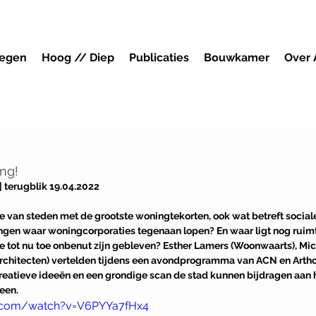
megen
Hoog // Diep
Publicaties
Bouwkamer
Over
ng!
 terugblik 19.04.2022
ie van steden met de grootste woningtekorten, ook wat betreft socia
ingen waar woningcorporaties tegenaan lopen? En waar ligt nog ruimt
tot nu toe onbenut zijn gebleven? Esther Lamers (Woonwaarts), Miche
Architecten) vertelden tijdens een avondprogramma van ACN en Arth
reatieve ideeën en een grondige scan de stad kunnen bijdragen aan h
een. 
e.com/watch?v=V6PYYa7fHx4