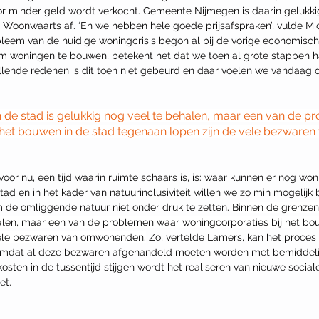
r minder geld wordt verkocht. Gemeente Nijmegen is daarin gelukkig e
 Woonwaarts af. ‘En we hebben hele goede prijsafspraken’, vulde Mich
leem van de huidige woningcrisis begon al bij de vorige economische 
 om woningen te bouwen, betekent het dat we toen al grote stappen
lende redenen is dit toen niet gebeurd en daar voelen we vandaag 
 de stad is gelukkig nog veel te behalen, maar een van de p
 het bouwen in de stad tegenaan lopen zijn de vele bezwaren 
ad en in het kader van natuurinclusiviteit willen we zo min mogelijk 
de omliggende natuur niet onder druk te zetten. 
Binnen de grenzen 
alen, maar een van de problemen waar woningcorporaties bij het bou
vele bezwaren van omwonenden.
 Zo, vertelde Lamers, kan het proce
 omdat al deze bezwaren afgehandeld moeten worden met bemiddeli
sten in de tussentijd stijgen wordt het realiseren van nieuwe socia
t. 