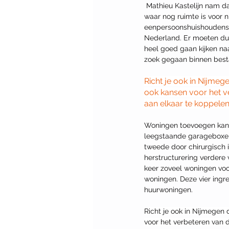
 Mathieu Kastelijn nam daarna het woord. Met zijn bureau onderzoekt hij met het project ‘Ruimte zat in de stad’ 
waar nog ruimte is voor 
eenpersoonshuishoudens w
Nederland. Er moeten du
heel goed gaan kijken naa
zoek gegaan binnen besta
Richt je ook in Nijmeg
ook kansen voor het ve
aan elkaar te koppelen
Woningen toevoegen kan o
leegstaande garageboxen
tweede door chirurgisch i
herstructurering verdere 
keer zoveel woningen voor
woningen. Deze vier ingr
huurwoningen. 
Richt je ook in Nijmegen 
voor het verbeteren van d