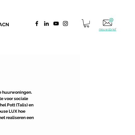
 ACN
nieuwsbrief
le huurwoningen. 
e voor sociale 
l Pott (Talis) en 
ouse LUX hoe 
et realiseren een 