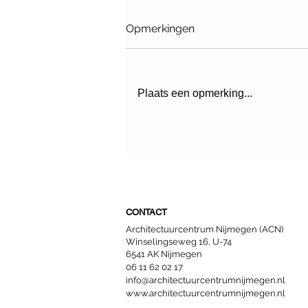
Opmerkingen
Plaats een opmerking...
Sociale hoogbouw
CONTACT
Architectuurcentrum Nijmegen (ACN)
Winselingseweg 16, U-74
6541 AK Nijmegen
06 11 62 02 17
info@architectuurcentrumnijmegen.nl
www.architectuurcentrumnijmegen.nl