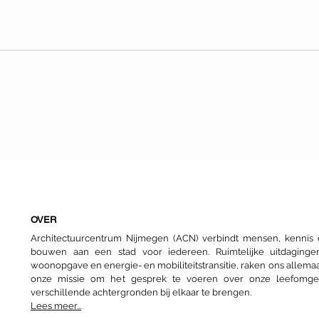
Dag van de Architectuur:
Same
Fietstour nieuwe Nijmeegse
van 
architectuur
OVER
Architectuurcentrum Nijmegen (ACN) verbindt mensen, kenni
bouwen aan een stad voor iedereen. Ruimtelijke uitdaginge
woonopgave en energie- en mobiliteitstransitie, raken ons allemaa
onze missie om het gesprek te voeren over onze leefomg
verschillende achtergronden bij elkaar te brengen.
Lees meer...