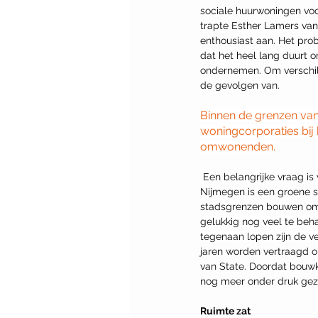
sociale huurwoningen voo
trapte Esther Lamers van
enthousiast aan. Het prob
dat het heel lang duurt
ondernemen. Om verschil
de gevolgen van. 
Binnen de grenzen van
woningcorporaties bij
omwonenden. 
 Een belangrijke vraag is voor nu, een tijd waarin ruimte schaars is, is: waar kunnen er nog woningen bij? 
Nijmegen is een groene st
stadsgrenzen bouwen om 
gelukkig nog veel te beh
tegenaan lopen zijn de 
jaren worden vertraagd
van State. Doordat bouwko
nog meer onder druk geze
Ruimte zat