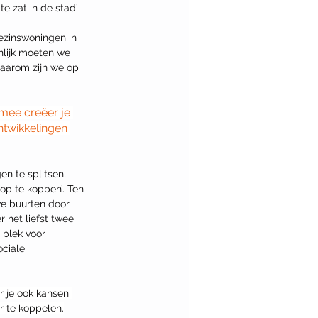
ezinswoningen in 
lijk moeten we 
Daarom zijn we op 
rmee creëer je 
ntwikkelingen 
n te splitsen, 
p te koppen’. Ten 
we buurten door 
 het liefst twee 
 plek voor 
ciale 
r je ook kansen 
r te koppelen.