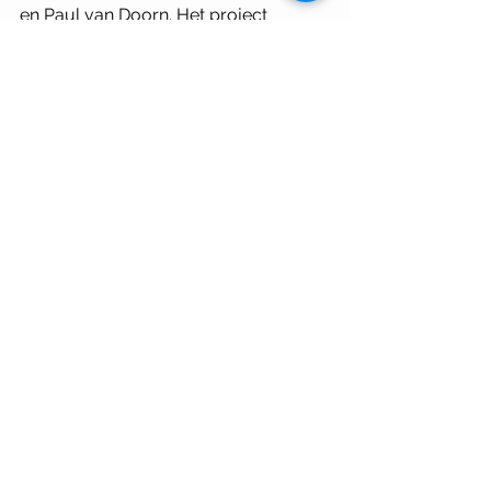
en Paul van Doorn. Het project 
Werkmanhof van Zofa Architecten 
werd tot winnaar verkozen van de 
Groninger­ Architectuurprijs 2024.
Nijmeegse jury Groninger 
Architectuurprijs 2024