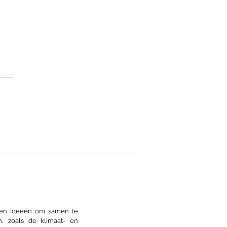
 Mačkić is eerste
yist Dag van de
itectuur
s en ideeën om samen te
n, zoals de klimaat- en