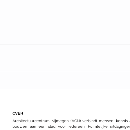
Nijmeegs nomadenbestaan
Arna
Essa
Arch
OVER
Architectuurcentrum Nijmegen (ACN) verbindt mensen, kenni
bouwen aan een stad voor iedereen. Ruimtelijke uitdaginge