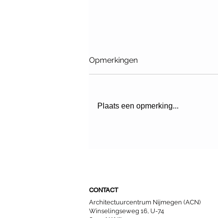
Opmerkingen
Plaats een opmerking...
Een nieuwe start voor
Nijmeegse woongroepen
CONTACT
Architectuurcentrum Nijmegen (ACN)
Winselingseweg 16, U-74