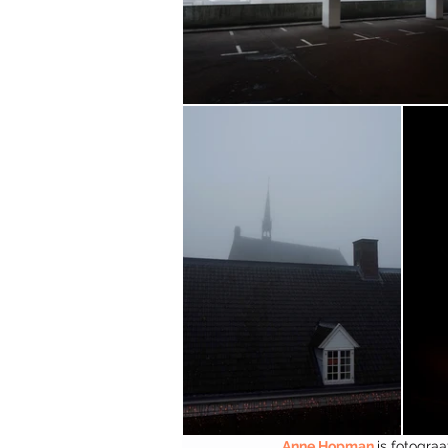
Anne Hopman
is fotogra