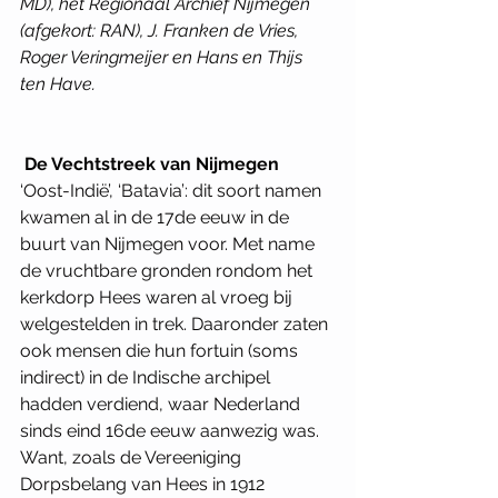
MD), het Regionaal Archief Nijmegen 
(afgekort: RAN), J. Franken de Vries, 
Roger Veringmeijer en Hans en Thijs 
ten Have.
De Vechtstreek van Nijmegen
‘Oost-Indië’, ‘Batavia’: dit soort namen 
kwamen al in de 17de eeuw in de 
buurt van Nijmegen voor. Met name 
de vruchtbare gronden rondom het 
kerkdorp Hees waren al vroeg bij 
welgestelden in trek. Daaronder zaten 
ook mensen die hun fortuin (soms 
indirect) in de Indische archipel 
hadden verdiend, waar Nederland 
sinds eind 16de eeuw aanwezig was. 
Want, zoals de Vereeniging 
Dorpsbelang van Hees in 1912 