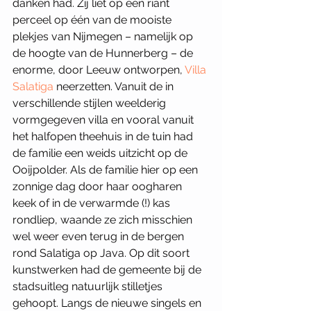
danken had. Zij liet op een riant 
perceel op één van de mooiste 
plekjes van Nijmegen – namelijk op 
de hoogte van de Hunnerberg – de 
enorme, door Leeuw ontworpen, 
Villa 
Salatiga
 neerzetten. Vanuit de in 
verschillende stijlen weelderig 
vormgegeven villa en vooral vanuit 
het halfopen theehuis in de tuin had 
de familie een weids uitzicht op de 
Ooijpolder. Als de familie hier op een 
zonnige dag door haar oogharen 
keek of in de verwarmde (!) kas 
rondliep, waande ze zich misschien 
wel weer even terug in de bergen 
rond Salatiga op Java. Op dit soort 
kunstwerken had de gemeente bij de 
stadsuitleg natuurlijk stilletjes 
gehoopt. Langs de nieuwe singels en 