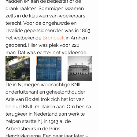
hadden en aan de bedelstaf of de 
drank raakten. Sommigen kwamen 
zelfs in de klauwen van woekeraars 
terecht. Voor de ongehuwde en 
invalide gepensioneerden was in 1863 
het welbekende 
Bronbeek
 in Arnhem 
geopend. Hier was plek voor 220 
man. Dat was echter niet voldoende. 
De in Nijmegen woonachtige KNIL 
onderluitenant en geheelonthouder 
Arie van Boxtel trok zich het lot van 
de oud KNIL militairen aan. Om hen na 
terugkeer in Nederland aan werk te 
helpen startte hij in 1913 al de 
Arbeidsbeurs in de Prins 
Hendrikkazerne. Een paar jaar later – 