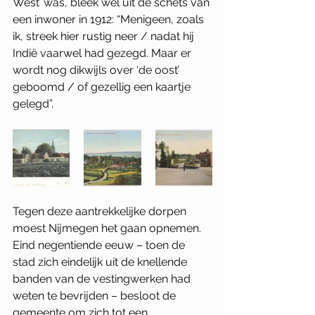
West’ was, bleek wel uit de schets van 
een inwoner in 1912: “Menigeen, zoals 
ik, streek hier rustig neer / nadat hij 
Indië vaarwel had gezegd. Maar er 
wordt nog dikwijls over ‘de oost’ 
geboomd / of gezellig een kaartje 
gelegd”.
Tegen deze aantrekkelijke dorpen 
moest Nijmegen het gaan opnemen.  
Eind negentiende eeuw – toen de 
stad zich eindelijk uit de knellende 
banden van de vestingwerken had 
weten te bevrijden – besloot de 
gemeente om zich tot een 