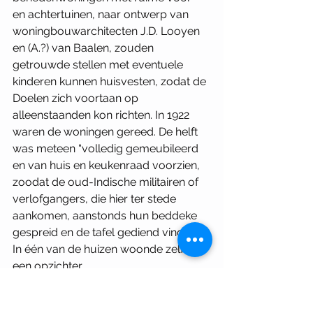
en achtertuinen, naar ontwerp van 
woningbouwarchitecten J.D. Looyen 
en (A.?) van Baalen, zouden 
getrouwde stellen met eventuele 
kinderen kunnen huisvesten, zodat de 
Doelen zich voortaan op 
alleenstaanden kon richten. In 1922 
waren de woningen gereed. De helft 
was meteen “volledig gemeubileerd 
en van huis en keukenraad voorzien, 
zoodat de oud-Indische militairen of 
verlofgangers, die hier ter stede 
aankomen, aanstonds hun beddeke 
gespreid en de tafel gediend vinden”. 
In één van de huizen woonde zelfs 
een opzichter. 
Na een paar jaar bleek de bezetting 
van de huizen echter te minimaal te 