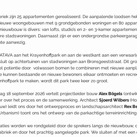
briek zijn 25 appartementen gerealiseerd. De aanpalende loodsen h
f nieuwe woongebouwen met 9 grondgebonden woningen en 80 appar
uwbouw is divers: van lofts, studio’s en 2- en 3-kamer appartement
re stadswoningen. Daarnaast zijn er een ondergrondse parkeergarag
te aanwezig.
BATAVA aan het Krayenhoffpark en aan de westkant aan een verwaarl
uit op achtertuinen van stadwoningen aan Bronsgeeststraat. Dit gro
eel potentie door  volwassen bomen te combineren met nieuwe aanpl
kje kunnen bestaande en nieuwe bewoners elkaar ontmoeten en recre
nhoffpark te maken, wordt dit park twee keer zo groot.
dag 18 september 2026 vertelt projectleider bouw 
Alex Bögels
 (ontw
 over het proces en de samenwerking. Architect 
Sjoerd Wilbers 
(Ho
uw) leidt ons door het ontwerpproces en landschapsarchitect 
Rex Be
rbanism) toont ons het ontwerp van de parkachtige terreininrichting
aties worden we rondgeleid door de sprekers langs de nieuwbouw, 
briek en door het prachtig aangelegde park. We sluiten af met een 