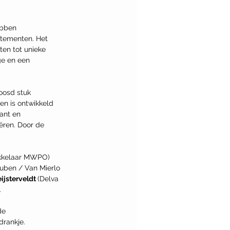
ebben 
tementen. Het 
en tot unieke 
e en een 
oosd stuk 
en is ontwikkeld 
ant en 
ëren. Door de 
ikkelaar MWPO) 
uben / Van Mierlo 
ijsterveldt 
(Delva 
.
de 
drankje.