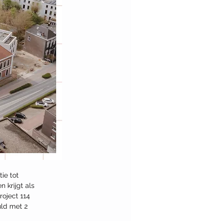
ie tot 
krijgt als 
oject 114 
uld met 2 