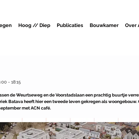
megen
Hoog // Diep
Publicaties
Bouwkamer
Over
a
:00 - 18:15
tussen de Weurtseweg en de Voorstadslaan een prachtig buurtje verre
riek Batava heeft hier een tweede leven gekregen als woongebouw. 
 september met ACN café.