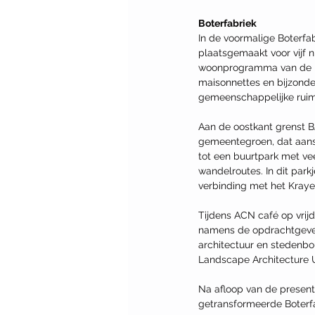
Boterfabriek
In de voormalige Boterfa
plaatsgemaakt voor vij
woonprogramma van de nie
maisonnettes en bijzonde
gemeenschappelijke ruim
Aan de oostkant grenst 
gemeentegroen, dat aansl
tot een buurtpark met v
wandelroutes. In dit par
verbinding met het Kraye
Tijdens ACN café op vrij
namens de opdrachtgever
architectuur en stedenbo
Landscape Architecture U
Na afloop van de present
getransformeerde Boterfa