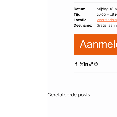
Datum:              
vrijdag 18
Tijd:                    
16:00 – 18:1
Locatie:            
Voorstadsla
Deelname:      
Gratis, aan
Gerelateerde posts