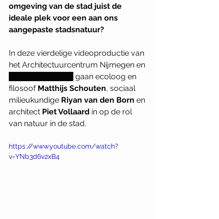
omgeving van de stad juist de 
ideale plek voor een aan ons 
aangepaste stadsnatuur?
In deze vierdelige videoproductie van 
het Architectuurcentrum Nijmegen en 
Radboud Reflects
 gaan
 ecoloog en 
filosoof 
Matthijs Schouten
, sociaal 
milieukundige 
Riyan van den Born 
en 
architect 
Piet Vollaard
 in op de rol 
van natuur in de stad. 
https://www.youtube.com/watch?
v=YNb3d6v2xB4