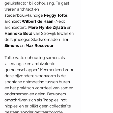
geluksfactor bij cohousing. Te gast 
waren architect en 
stedenbouwkundige 
Peggy Totté
, 
architect 
Wilbert de Haan
 (Nexit 
architecten), 
Mare Nynke Zijlstra
 en 
Hanneke Beld 
van Strowijk Iewan en 
de Nijmeegse Stadsnomaden T
im 
Simons
 en 
Max Receveur
.
Totté vatte cohousing samen als 
‘alledaagse en ambivalente 
gemeenschappen’. Kenmerkend voor 
deze bijzondere woonvorm is de 
spontane ontmoeting tussen buren 
en het praktisch voordeel van samen 
ondernemen en delen. Bewoners 
omschrijven zich als ‘happies, not 
hippies’ en er blijkt geen collectief te 
bestaan zonder gewaarborgde 