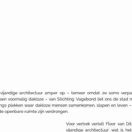
 vijandige architectuur amper op – temeer omdat ze soms verpa
een voormalig dakloze – van Stichting Vagebond liet ons de stad m
angs plekken waar dakloze mensen samenkomen, slapen en leven – e
e openbare ruimte zijn verdrongen. 
Voor vertrek vertelt Floor van Di
vijandige architectuur: wat is he