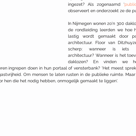
ingezet? Als zogenaamd ‘
publi
observeert en onderzoekt ze de pu
In Nijmegen wonen zo'n 300 daklo
de rondleiding leerden we hoe he
lastig wordt gemaakt door poli
architectuur. Floor van Ditzhuyz
scherp: wanneer is iets be
architectuur? Wanneer is het toev
daklozen? En vinden we het
ieren ingrepen doen in hun portaal of vensterbank? 'Het meest sprek
 gastvrijheid. Om mensen te laten rusten in de publieke ruimte. Maar
oor hen die het nodig hebben, onmogelijk gemaakt te liggen'.