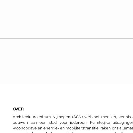
Sociale hoogbouw
Dag 
Fiet
arch
OVER
Architectuurcentrum Nijmegen (ACN) verbindt mensen, kenni
bouwen aan een stad voor iedereen. Ruimtelijke uitdaginge
woonopgave en energie- en mobiliteitstransitie, raken ons allemaa