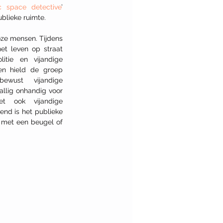
c space detective
’ 
blieke ruimte. 
ze mensen. Tijdens 
t leven op straat 
tie en vijandige 
en hield de groep 
wust vijandige 
allig onhandig voor 
 ook vijandige 
end is het publieke 
 met een beugel of 