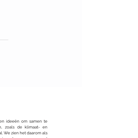
van de Architectuur:
stour nieuwe Nijmeegse
itectuur
s en ideeën om samen te
n, zoals de klimaat- en
l. We zien het daarom als