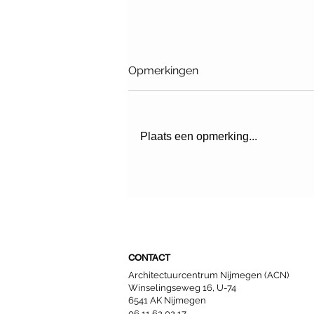
Opmerkingen
Plaats een opmerking...
Fietstour: De verborgen
potentie van Nijmeegse
daken (UITVERKOCHT)
CONTACT
Architectuurcentrum Nijmegen (ACN)
Winselingseweg 16, U-74
6541 AK Nijmegen
06 11 62 02 17