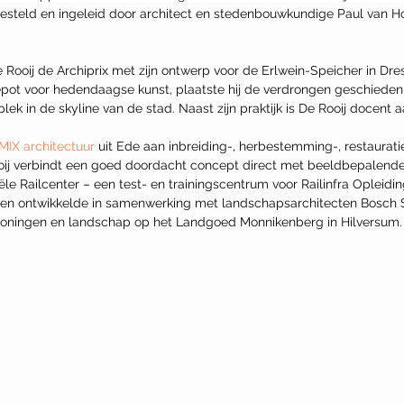
steld en ingeleid door architect en stedenbouwkundige Paul van H
e Rooij de Archiprix met zijn ontwerp voor de Erlwein-Speicher in Dre
epot voor hedendaagse kunst, plaatste hij de verdrongen geschiedeni
plek in de skyline van de stad. Naast zijn praktijk is De Rooij docent
MIX ­architectuur
 uit Ede aan inbreiding-, herbestemming-, restaurati
ij verbindt een goed doordacht concept direct met beeldbepalende d
ële Railcenter – een test- en trainingscentrum voor Railinfra Opleid
en ontwikkelde in samenwerking met landschapsarchitecten Bosch 
 woningen en landschap op het Landgoed Monnikenberg in Hilversum.