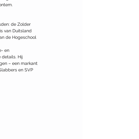
ontem.
sden: de Zolder 
s van Duitsland 
 aan de Hogeschool 
e- en 
etails. Hij 
ingen – een markant 
Slabbers en SVP 