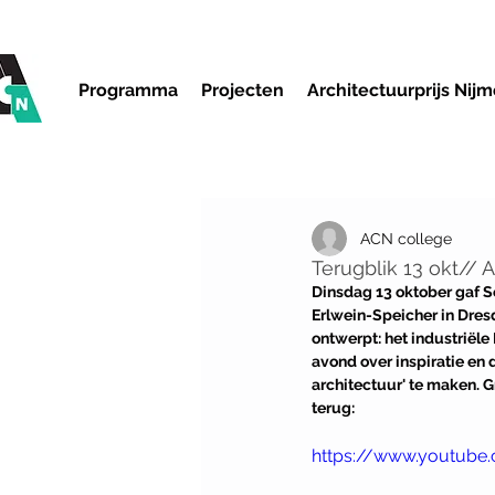
Programma
Projecten
Architectuurprijs Nij
ACN college
Terugblik 13 okt// 
Dinsdag 13 oktober gaf Se
Erlwein-Speicher in Dresd
ontwerpt: het industriël
avond over inspiratie en 
architectuur' te maken. G
terug:
https://www.youtub