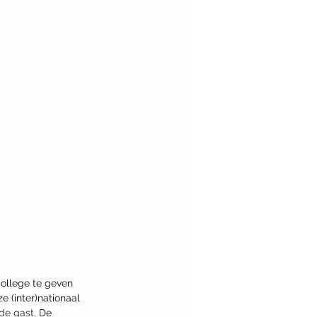
ollege te geven 
 (inter)nationaal 
de gast. 
De 