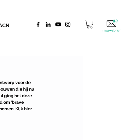
 ACN
nieuwsbrief
ontwerp voor de 
bouwen die hij nu 
l ging het deze 
jd om 'brave 
omen. Kijk hier 