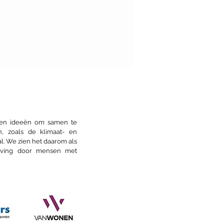
van de Architectuur:
stour nieuwe Nijmeegse
itectuur
s en ideeën om samen te
n, zoals de klimaat- en
l. We zien het daarom als
eving door mensen met