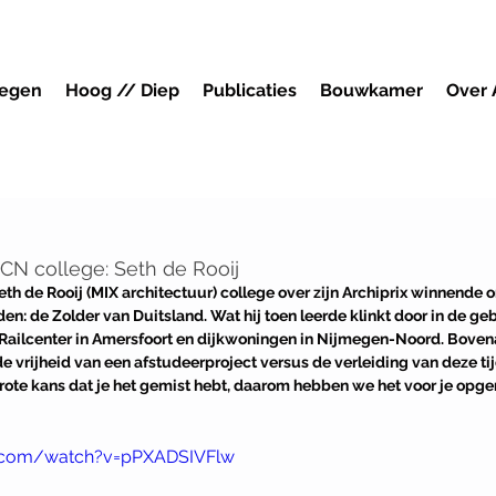
megen
Hoog // Diep
Publicaties
Bouwkamer
Over
ACN college: Seth de Rooij
th de Rooij (MIX architectuur) college over zijn Archiprix winnende 
en: de Zolder van Duitsland. Wat hij toen leerde klinkt door in de ge
e Railcenter in Amersfoort en dijkwoningen in Nijmegen-Noord. Bovena
de vrijheid van een afstudeerproject versus de verleiding van deze ti
rote kans dat je het gemist hebt, daarom hebben we het voor je opgen
e.com/watch?v=pPXADSIVFlw