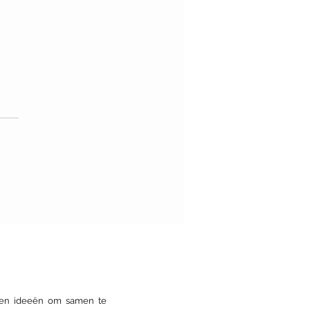
van de Architectuur:
stour nieuwe Nijmeegse
itectuur
s en ideeën om samen te