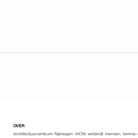
Sociale hoogbouw
Dag 
Fiet
arch
OVER
Architectuurcentrum Nijmegen (ACN) verbindt mensen, kenni