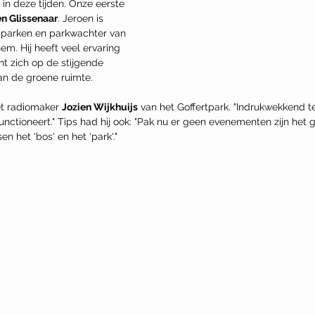
 in deze tijden. Onze eerste 
en Glissenaar
. Jeroen is 
parken en parkwachter van 
m. Hij heeft veel ervaring 
cht zich op de stijgende 
an de groene ruimte. 
t radiomaker 
Jozien Wijkhuijs
 van het Goffertpark. "Indrukwekkend te
functioneert." Tips had hij ook: "Pak nu er geen evenementen zijn het 
en het 'bos' en het 'park'."