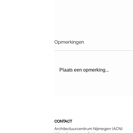
Opmerkingen
Plaats een opmerking...
Fietstour: De verborgen
potentie van Nijmeegse
daken (UITVERKOCHT)
CONTACT
Architectuurcentrum Nijmegen (ACN)