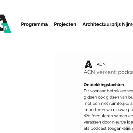
Programma
Projecten
Architectuurprijs Nij
ACN
ACN verkent: podca
Ontdekkingstochten
Dit voorjaar betrekken w
gidsen ook gidsen van bui
met een niet ruimtelijke 
importeren we nieuwe per
We formuleren samen een
verassen door nieuwe ide
als podcast toegankelijk