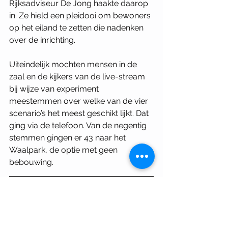
Rijksadviseur De Jong haakte daarop 
in. Ze hield een pleidooi om bewoners 
op het eiland te zetten die nadenken 
over de inrichting.
Uiteindelijk mochten mensen in de 
zaal en de kijkers van de live-stream 
bij wijze van experiment 
meestemmen over welke van de vier 
scenario’s het meest geschikt lijkt. Dat 
ging via de telefoon. Van de negentig 
stemmen gingen er 43 naar het 
Waalpark, de optie met geen 
bebouwing.
Dit is een programma in het kader van 
‘PLEK: plaats maken voor de 
rechtvaardige stad’. Het komende jaar 
onderzoekt het Architectuurcentrum 