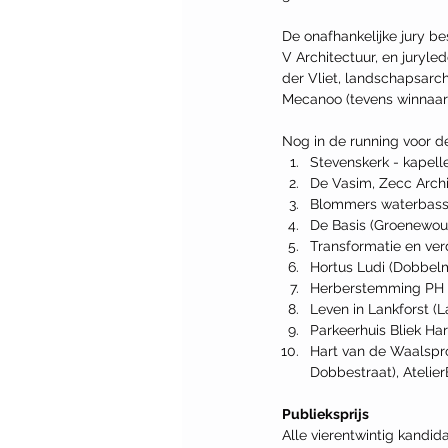
De onafhankelijke jury be
V Architectuur, en juryl
der Vliet, landschapsar
Mecanoo (tevens winnaar 
Nog in de running voor de
Stevenskerk - kapell
De Vasim, Zecc Arch
Blommers waterbassi
De Basis (Groenewoud
Transformatie en ve
Hortus Ludi (Dobbel
Herberstemming PH 7 
Leven in Lankforst (L
Parkeerhuis Bliek Ha
Hart van de Waalspro
Dobbestraat), Atelie
Publieksprijs
Alle vierentwintig kandida