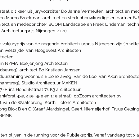
staat dit keer uit juryvoorzitter Do Janne Vermeulen, architect en m
eden Marco Broekman, architect en stedenbouwkundige en partner B
chitect en medeoprichter BOOM Landscape en Freek Lindeman, techni
Architectuurprijs Nijmegen 2021). 
 vakjuryprijs van de negende Architectuurprijs Nijmegen zijn (in wille
en westzijde, Van Hoogevest Architecten
itecten
n NYMA, Boeijenjong Architecten
seweg), architect Bo Kristiaan Janssen
rduurzaming woonhuis Eleonoraweg, Van de Looi Van Aken architect
mannweg), Studio Architectuur MAKEN
(Prins Hendrikstraat 7), K3 architectuur
ankforst 43e, 44e, 45e en 14e straat), opZoom architecten bv
rt van de Waalsprong, Korth Tielens Architecten
ng Blok B en C (Graaf Alardsingel, Geert Niemeijerhof, Truus Gelsin
rBRINK
ten blijven in de running voor de Publieksprijs. Vanaf vandaag tot 3 a