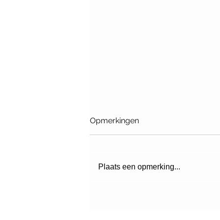
Opmerkingen
Plaats een opmerking...
Uitreiking 10e
Architectuurprijs Nijmegen