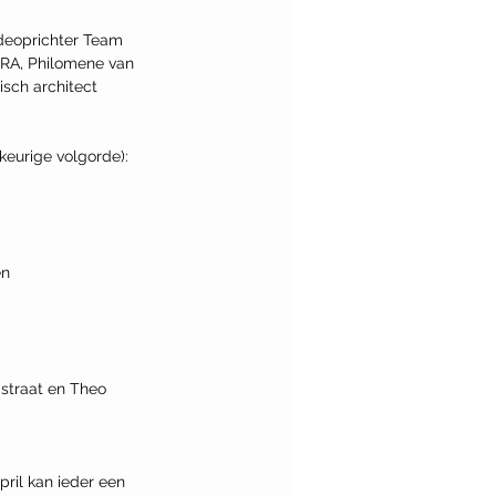
edeoprichter Team 
URA, Philomene van 
sch architect 
keurige volgorde): 
en
gstraat en Theo 
pril kan ieder een 