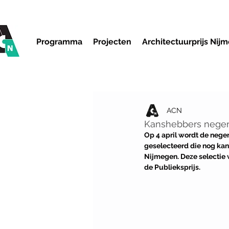
Programma
Projecten
Architectuurprijs Nij
ACN
Kanshebbers negend
Op 4 april wordt de nege
geselecteerd die nog ka
Nijmegen. Deze selectie w
de Publieksprijs. 