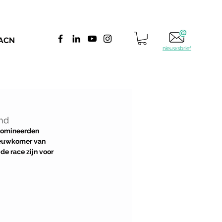
 ACN
nieuwsbrief
nd
enomineerden 
ieuwkomer van 
de race zijn voor 