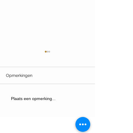
Opmerkingen
Wandeltour Roo
Fietstour Waalfront &
Plaats een opmerking...
Honigcomplex
(UITVERKOCHT)
CONTACT