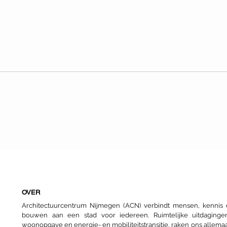
Een nieuwe start voor
De o
Nijmeegse woongroepen
bou
OVER
Architectuurcentrum Nijmegen (ACN) verbindt mensen, kenni
bouwen aan een stad voor iedereen. Ruimtelijke uitdaginge
woonopgave en energie- en mobiliteitstransitie, raken ons allemaa