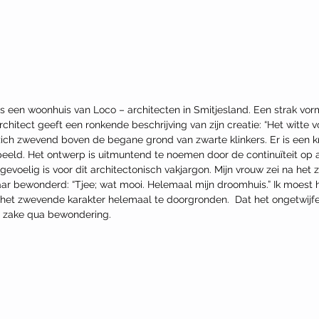
s een woonhuis van Loco – architecten in Smitjesland. Een strak vor
rchitect geeft een ronkende beschrijving van zijn creatie: “Het witte 
zich zwevend boven de begane grond van zwarte klinkers. Er is een k
eeld. Het ontwerp is uitmuntend te noemen door de continuïteit op al
 gevoelig is voor dit architectonisch vakjargon. Mijn vrouw zei na het 
ar bewonderd: “Tjee; wat mooi. Helemaal mijn droomhuis.” Ik moest
n het zwevende karakter helemaal te doorgronden.  Dat het ongetwijf
r zake qua bewondering.