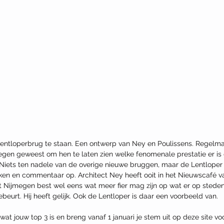
tloperbrug te staan. Een ontwerp van Ney en Poulissens. Regelmati
egen geweest om hen te laten zien welke fenomenale prestatie er is
iets ten nadele van de overige nieuwe bruggen, maar de Lentloper l
en en commentaar op. Architect Ney heeft ooit in het Nieuwscafé v
t Nijmegen best wel eens wat meer fier mag zijn op wat er op sted
beurt. Hij heeft gelijk. Ook de Lentloper is daar een voorbeeld van.
at jouw top 3 is en breng vanaf 1 januari je stem uit op deze site voo