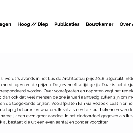
megen
Hoog // Diep
Publicaties
Bouwkamer
Over
. wordt ’s avonds in het Lux de Architectuurprijs 2018 uitgereikt. Eld
meedingen om de prijzen. De jury heeft altijd gelijk. Daar is het de j
orrespondeerd worden. Over voorafpraten en napraten zegt het regel
p dan ook dat veel mensen de 29e januari aanwezig zullen zijn om me
 en de toegekende prijzen. Voorafpraten kan via Redbek. Laat hier ho
 de top 3 behoren en waarom. Ik zal als eerste kleur bekennen van de 
t namelijk een even groot aandeel in het eindoordeel gegeven als ik ze
k al bestaat die uit een even aantal en zonder voorzitter.  