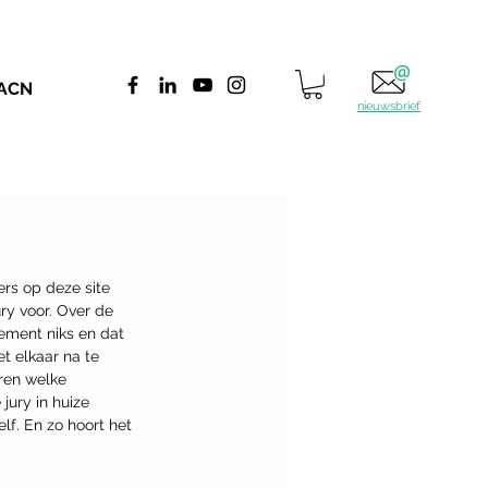
 ACN
nieuwsbrief
ers op deze site 
ury voor. Over de 
ement niks en dat 
t elkaar na te 
ren welke 
jury in huize 
lf. En zo hoort het 