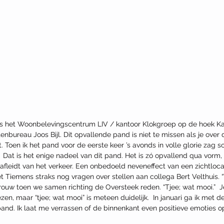
s het Woonbelevingscentrum LIV / kantoor Klokgroep op de hoek Ka
nbureau Joos Bijl. Dit opvallende pand is niet te missen als je over
t. Toen ik het pand voor de eerste keer ’s avonds in volle glorie zag sc
  Dat is het enige nadeel van dit pand. Het is zó opvallend qua vorm,
g afleidt van het verkeer. Een onbedoeld neveneffect van een zichtloca
 Tiemens straks nog vragen over stellen aan collega Bert Velthuis. “
ouw toen we samen richting de Oversteek reden. “Tjee; wat mooi.”  Je
en, maar “tjee; wat mooi” is meteen duidelijk.  In januari ga ik met
and. Ik laat me verrassen of de binnenkant even positieve emoties o