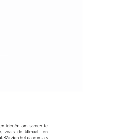
nvoltooide stad: open
wen
s en ideeën om samen te
n, zoals de klimaat- en
l. We zien het daarom als