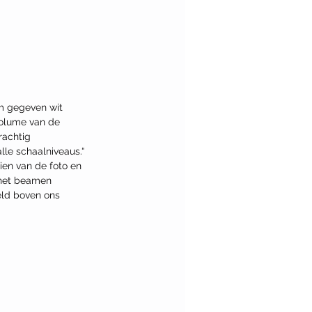
m gegeven wit 
volume van de 
rachtig 
le schaalniveaus.“ 
zien van de foto en 
 het beamen 
eld boven ons 