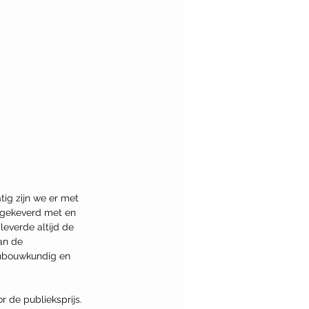
g zijn we er met 
 gekeverd met en 
everde altijd de 
an de 
enbouwkundig en 
r de publieksprijs. 