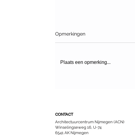
Opmerkingen
Plaats een opmerking...
Fietstour: De verborgen
potentie van Nijmeegse
daken (UITVERKOCHT)
CONTACT
Architectuurcentrum Nijmegen (ACN)
Winselingseweg 16, U-74
6541 AK Nijmegen