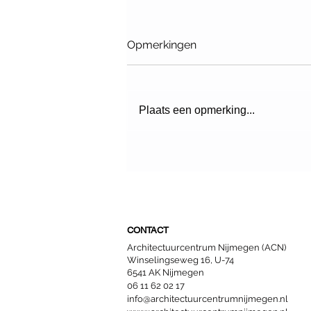
Opmerkingen
Plaats een opmerking...
Fietstour: De verborgen
potentie van Nijmeegse
daken (UITVERKOCHT)
CONTACT
Architectuurcentrum Nijmegen (ACN)
Winselingseweg 16, U-74
6541 AK Nijmegen
06 11 62 02 17
info@architectuurcentrumnijmegen.nl