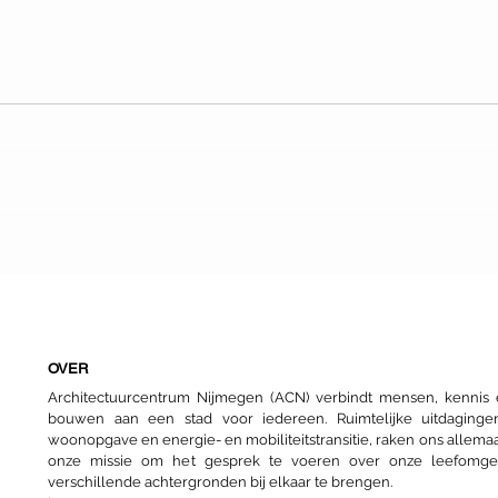
Een nieuwe start voor
De o
Nijmeegse woongroepen
bou
OVER
Architectuurcentrum Nijmegen (ACN) verbindt mensen, kenni
bouwen aan een stad voor iedereen. Ruimtelijke uitdaginge
woonopgave en energie- en mobiliteitstransitie, raken ons allemaa
onze missie om het gesprek te voeren over onze leefomg
verschillende achtergronden bij elkaar te brengen.