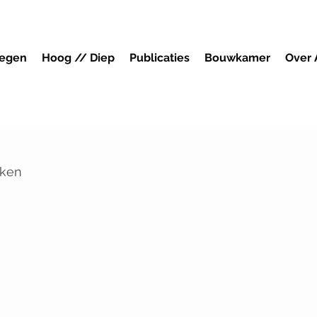
megen
Hoog // Diep
Publicaties
Bouwkamer
Over
uken