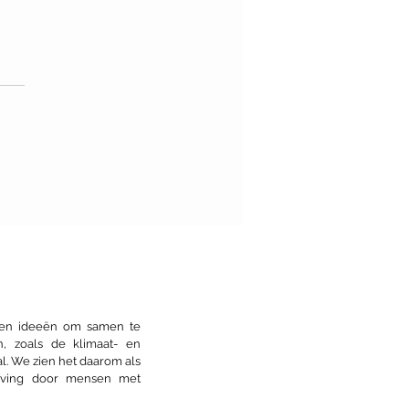
nvoltooide stad: open
wen
s en ideeën om samen te
n, zoals de klimaat- en
l. We zien het daarom als
eving door mensen met