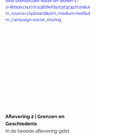
ditie-overbetuwe-water-en-wonen-1?
si=8d1da174107c43828efd5d3d3239702e&ut
m_source=clipboard&utm_medium=text&ut
m_campaign=social_sharing
Aflevering 2 | Grenzen en 
Geschiedenis
In de tweede aflevering gidst 