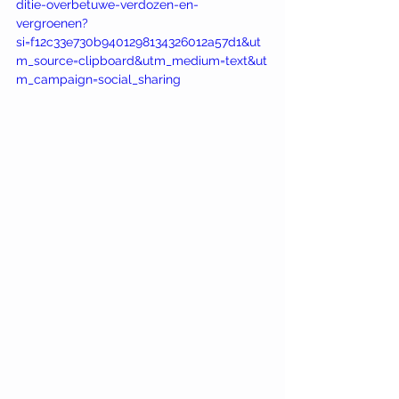
ditie-overbetuwe-verdozen-en-
vergroenen?
si=f12c33e730b9401298134326012a57d1&ut
m_source=clipboard&utm_medium=text&ut
m_campaign=social_sharing