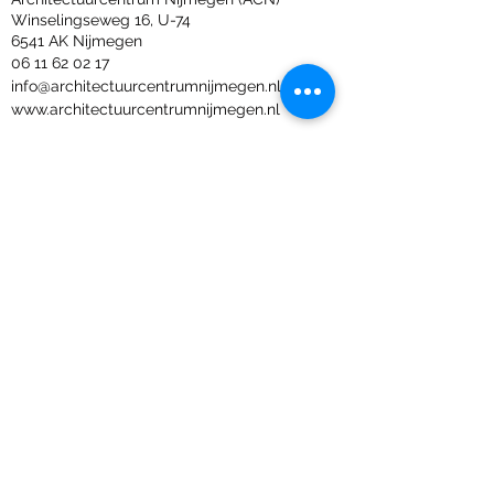
Winselingseweg 16, U-74
6541 AK Nijmegen
06 11 62 02 17
info@architectuurcentrumnijmegen.nl
www.architectuurcentrumnijmegen.nl
OVER
Architectuurcentrum Nijmegen (ACN)
verbindt mensen, kennis en ideeën om
samen te bouwen aan een stad voor
iedereen. Ruimtelijke uitdagingen, zoals de
klimaat- en woonopgave en energie- en
mobiliteitstransitie, raken ons allemaal. We
zien het daarom als onze missie om het
gesprek te voeren over onze leefomgeving
door mensen met verschillende