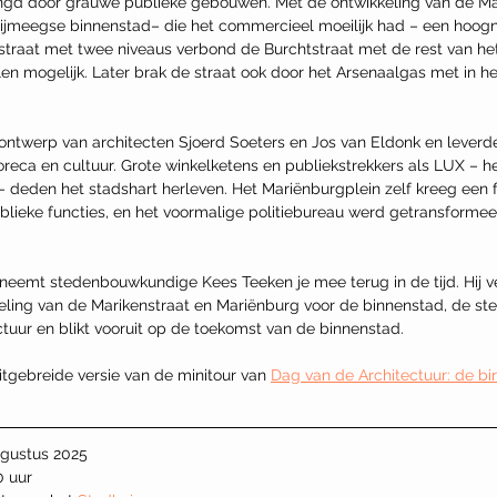
ingd door grauwe publieke gebouwen. Met de ontwikkeling van de Ma
ijmeegse binnenstad– die het commercieel moeilijk had – een hoogn
traat met twee niveaus verbond de Burchtstraat met de rest van he
en mogelijk. Later brak de straat ook door het Arsenaalgas met in h
twerp van architecten Sjoerd Soeters en Jos van Eldonk en leverde
oreca en cultuur. Grote winkelketens en publiekstrekkers als LUX – he
 deden het stadshart herleven. Het Mariënburgplein zelf kreeg een 
blieke functies, en het voormalige politiebureau werd getransformeer
neemt stedenbouwkundige Kees Teeken je mee terug in de tijd. Hij ve
eling van de Marikenstraat en Mariënburg voor de binnenstad, de s
ctuur en blikt vooruit op de toekomst van de binnenstad.
tgebreide versie van de minitour van 
Dag van de Architectuur: de bi
ugustus 2025
30 uur