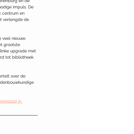
riënburg en de 
odige impuls. De 
t centrum en 
et verlengde de 
 veel nieuwe 
t grootste 
flinke upgrade met 
d tot bibliotheek
rtelt over de 
tedenbouwkundige 
nnenstad in 