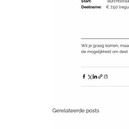
Start:
              Burchtstra
Deelname:
    € 7,50 (regul
Wil je graag komen, maar 
de mogelijkheid om deel
Gerelateerde posts