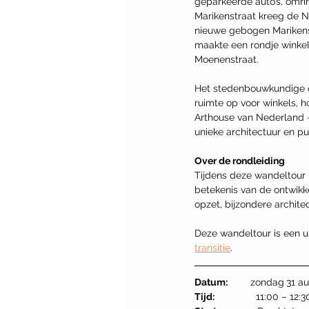
geparkeerde auto’s, omr
Marikenstraat kreeg de N
nieuwe gebogen Marikens
maakte een rondje winkel
Moenenstraat.
Het stedenbouwkundige on
ruimte op voor winkels, h
Arthouse van Nederland –
unieke architectuur en pu
Over de rondleiding
Tijdens deze wandeltour 
betekenis van de ontwikk
opzet, bijzondere archite
Deze wandeltour is een ui
transitie
.
Datum:           
zondag
31 a
Tijd:    
            11:00 – 12: