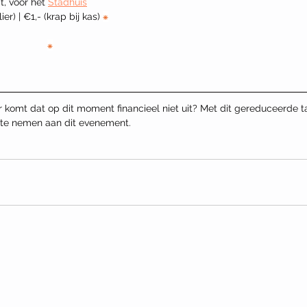
at, voor het 
Stadhuis
ier) | €1,- (krap bij kas) 
⁕
⁕
komt dat op dit moment financieel niet uit? Met dit gereduceerde ta
 te nemen aan dit evenement.