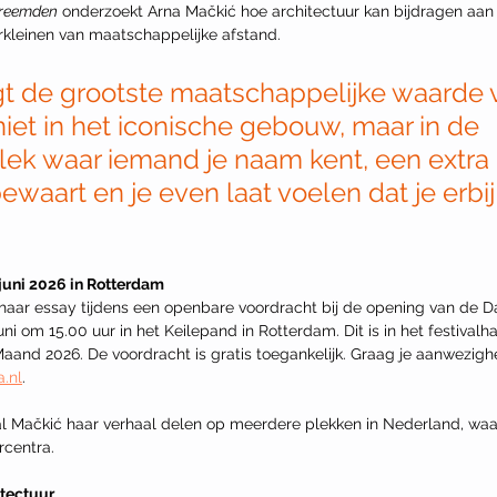
vreemden
 onderzoekt Arna Mačkić hoe architectuur kan bijdragen aan
erkleinen van maatschappelijke afstand.
igt de grootste maatschappelijke waarde 
niet in het iconische gebouw, maar in de 
lek waar iemand je naam kent, een extra 
ewaart en je even laat voelen dat je erbij 
juni 2026 in Rotterdam
haar essay tijdens een openbare voordracht bij de opening van de D
uni om 15.00 uur in het Keilepand in Rotterdam. Dit is in het festivalh
and 2026. De voordracht is gratis toegankelijk. Graag je aanwezighei
a.nl
. 
Mačkić haar verhaal delen op meerdere plekken in Nederland, waar
rcentra.
itectuur