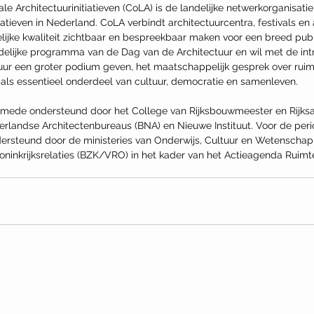
le Architectuurinitiatieven (CoLA) is de landelijke netwerkorganisatie
iatieven in Nederland. CoLA verbindt architectuurcentra, festivals en 
elijke kwaliteit zichtbaar en bespreekbaar maken voor een breed publi
delijke programma van de Dag van de Architectuur en wil met de int
tuur een groter podium geven, het maatschappelijk gesprek over rui
n als essentieel onderdeel van cultuur, democratie en samenleven.
mede ondersteund door het College van Rijksbouwmeester en Rijksad
erlandse Architectenbureaus (BNA) en Nieuwe Instituut. Voor de per
dersteund door de ministeries van Onderwijs, Cultuur en Wetenscha
ninkrijksrelaties (BZK/VRO) in het kader van het Actieagenda Ruimte