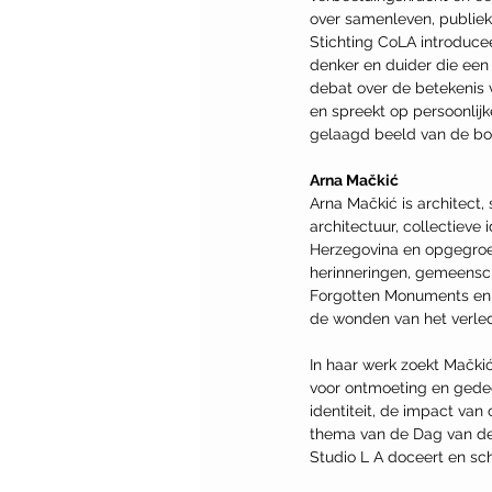
over samenleven, publiek
Stichting CoLA introduce
denker en duider die een 
debat over de betekenis v
en spreekt op persoonlijk
gelaagd beeld van de bou
Arna Mačkić
Arna Mačkić is architect,
architectuur, collectieve
Herzegovina en opgegroei
herinneringen, gemeensch
Forgotten Monuments en w
de wonden van het verled
In haar werk zoekt Mački
voor ontmoeting en gedee
identiteit, de impact va
thema van de Dag van de A
Studio L A doceert en schr