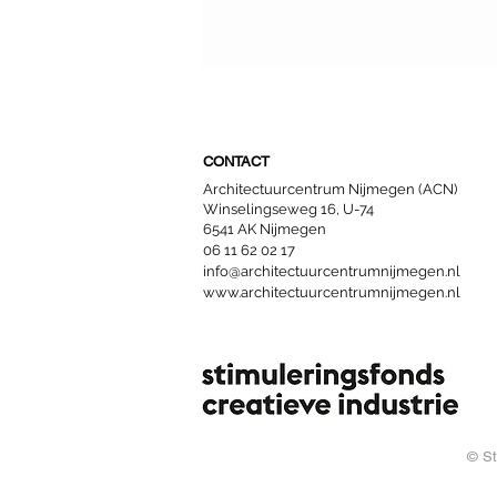
Een nieuwe start voor
Nijmeegse woongroepen
CONTACT
Architectuurcentrum Nijmegen (ACN)
Winselingseweg 16, U-74
6541 AK Nijmegen
06 11 62 02 17
info@architectuurcentrumnijmegen.nl
www.architectuurcentrumnijmegen.nl
© St