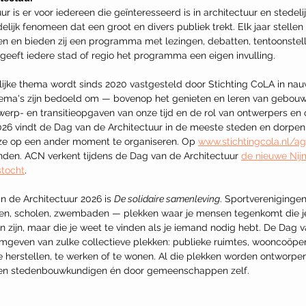
 is er voor iedereen die geïnteresseerd is in architectuur en stedelij
delijk fenomeen dat een groot en divers publiek trekt. Elk jaar stelle
 en bieden zij een programma met lezingen, debatten, tentoonstelli
k geeft iedere stad of regio het programma een eigen invulling.
ijke thema wordt sinds 2020 vastgesteld door Stichting CoLA in na
thema's zijn bedoeld om — bovenop het genieten en leren van gebou
werp- en transitieopgaven van onze tijd en de rol van ontwerpers en
 2026 vindt de Dag van de Architectuur in de meeste steden en dorpe
eze op een ander moment te organiseren. Op 
www.stichtingcola.nl/a
den. ACN verkent tijdens de Dag van de Architectuur 
de nieuwe Nij
stocht
.
 de Architectuur 2026 is 
De solidaire samenleving
. Sportverenigingen
ken, scholen, zwembaden — plekken waar je mensen tegenkomt die je
en zijn, maar die je weet te vinden als je iemand nodig hebt. De Dag 
ormgeven van zulke collectieve plekken: publieke ruimtes, wooncoöp
te herstellen, te werken of te wonen. Al die plekken worden ontworpen
 en stedenbouwkundigen én door gemeenschappen zelf.