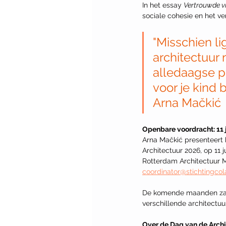
In het essay 
Vertrouwde 
sociale cohesie en het v
"Misschien l
architectuur 
alledaagse p
voor je kind b
Arna Mačkić
Openbare voordracht: 11 
Arna Mačkić presenteert 
Architectuur 2026, op 11 j
Rotterdam Architectuur Ma
coordinator@stichtingcol
De komende maanden zal 
verschillende architectuu
Over de Dag van de Arch