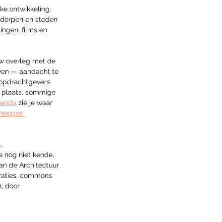
ke ontwikkeling. 
n dorpen en steden 
ngen, films en 
uw overleg met de 
wen — aandacht te 
 opdrachtgevers 
n plaats, sommige 
genda
 zie je waar 
meegse 
, 
 nog niet kende, 
van de Architectuur 
eraties, commons 
, door 