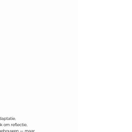
aptatie, 
k om reflectie, 
r gebouwen — maar 