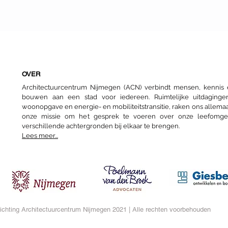
Nijmeegs nomadenbestaan
Over
loka
Nie
OVER
Architectuurcentrum Nijmegen (ACN) verbindt mensen, kenni
bouwen aan een stad voor iedereen. Ruimtelijke uitdaginge
woonopgave en energie- en mobiliteitstransitie, raken ons allemaa
onze missie om het gesprek te voeren over onze leefomg
verschillende achtergronden bij elkaar te brengen.
Lees meer...
ichting Architectuurcentrum Nijmegen 2021 | Alle rechten voorbehouden