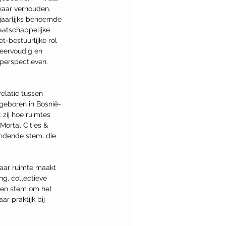
kaar verhouden.
jaarlijks benoemde 
aatschappelijke 
-bestuurlijke rol 
meervoudig en 
 perspectieven.
elatie tussen 
 geboren in Bosnië-
zij hoe ruimtes 
ortal Cities & 
indende stem, die 
maar ruimte maakt 
g, collectieve 
ezen stem om het 
r praktijk bij 