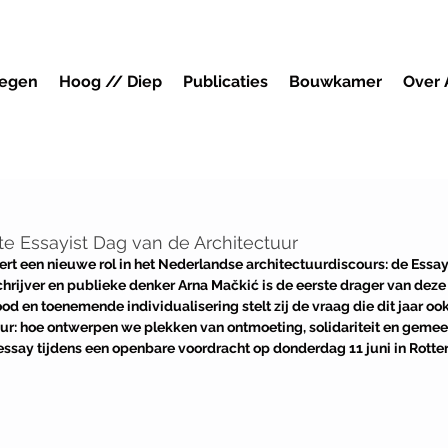
megen
Hoog // Diep
Publicaties
Bouwkamer
Over
te Essayist Dag van de Architectuur
ert een nieuwe rol in het Nederlandse architectuurdiscours: de Essay
chrijver en publieke denker Arna Mačkić is de eerste drager van deze f
od en toenemende individualisering stelt zij de vraag die dit jaar ook
ur: hoe ontwerpen we plekken van ontmoeting, solidariteit en geme
essay tijdens een openbare voordracht op donderdag 11 juni in Rott