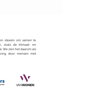
 het wegvallen van
le pioniers bij De
uwe Honig
s en ideeën om samen te
n, zoals de klimaat- en
l. We zien het daarom als
eving door mensen met