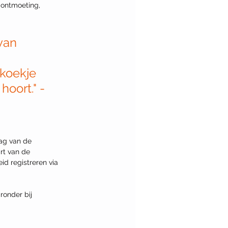
 ontmoeting, 
van 
koekje 
hoort." - 
ag van de 
art van de 
d registreren via 
onder bij 