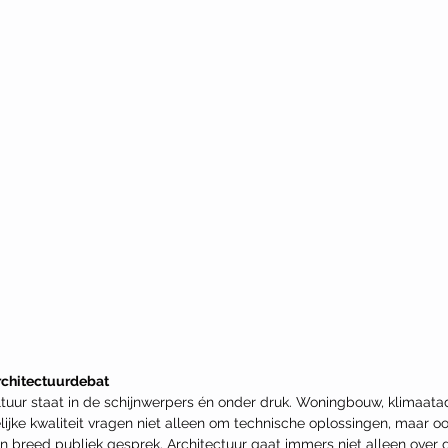
rchitectuurdebat
ur staat in de schijnwerpers én onder druk. Woningbouw, klimaatad
elijke kwaliteit vragen niet alleen om technische oplossingen, maar oo
n breed publiek gesprek. Architectuur gaat immers niet alleen ove