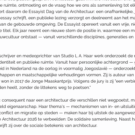
e ruimte, ontmoeting en de vraag hoe we ons als samenleving tot el
ert daarom de Essayist Dag van de Architectuur: een onafhankelijke, 
essay schrijft, een publieke lezing verzorgt en deelneemt aan het m
an de gebouwde omgeving. De Essayist opereert vanuit een vrije, niet
e titel. Elk jaar neemt een nieuwe stem de positie in, waarmee een 
wcultuur ontstaat — vanuit verschillende disciplines, generaties en
 schrijver en medeoprichter van Studio L A. Haar werk onderzoekt de r
 identiteit en publieke ruimte. Vanuit haar persoonlijke achtergrond —
d in Nederland na de oorlog in voormalig Joegoslavië — onderzoekt 
appen en maatschappelijke verhoudingen vormen. Zij is auteur van M
on in 2017 de Jonge Maaskantprijs. Volgens de jury is zij "een verb
en heelt, zonder de littekens weg te poetsen."
ć consequent naar een architectuur die verschillen niet wegpoetst, 
ld eigenaarschap. Haar thema's — mechanismen van in- en uitsluitin
n conflict en migratie op steden — maken haar bij uitstek de aangew
rchitectuur 2026 te verbeelden: De solidaire samenleving. Naast haa
ijft zij over de sociale betekenis van architectuur.