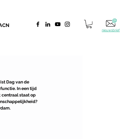
 ACN
nieuwsbrief
ist Dag van de 
unctie. In een tijd 
 centraal staat op 
enschappelijkheid? 
erdam.