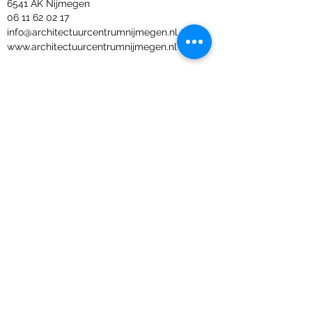
6541 AK Nijmegen
06 11 62 02 17
info@architectuurcentrumnijmegen.nl
www.architectuurcentrumnijmegen.nl
OVER
Architectuurcentrum Nijmegen (ACN)
verbindt mensen, kennis en ideeën om
samen te bouwen aan een stad voor
iedereen. Ruimtelijke uitdagingen, zoals de
klimaat- en woonopgave en energie- en
mobiliteitstransitie, raken ons allemaal. We
zien het daarom als onze missie om het
gesprek te voeren over onze leefomgeving
door mensen met verschillende
achtergronden bij elkaar te brengen.