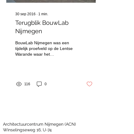
30 sep 2016
∙
1
min.
Terugblik BouwLab
Nijmegen
BouwLab Nijmegen was een
tijdelijk proefveld op de Lentse
Warande waar het
Architectuurcentrum Nijmegen
in samenwerking met
Fabrikaat...
116
0
CONTACT
Architectuurcentrum Nijmegen (ACN)
Winselingseweg 16, U-74